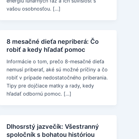
energiu lunárnych fáz a ich súvislosť s
vašou osobnosťou. […]
8 mesačné dieťa nepriberá: Čo
robiť a kedy hľadať pomoc
Informácie o tom, prečo 8-mesačné dieťa
nemusí priberať, aké sú možné príčiny a čo
robiť v prípade nedostatočného priberania.
Tipy pre dojčiace matky a rady, kedy
hľadať odbornú pomoc. […]
Dlhosrstý jazvečík: Všestranný
spoločník s bohatou históriou