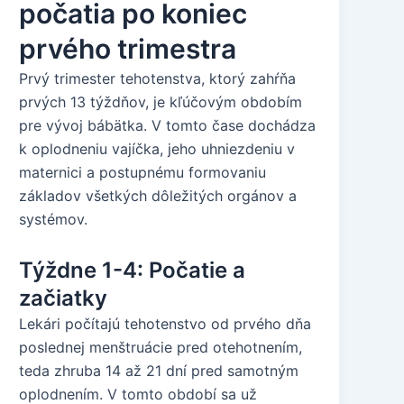
počatia po koniec
prvého trimestra
Prvý trimester tehotenstva, ktorý zahŕňa
prvých 13 týždňov, je kľúčovým obdobím
pre vývoj bábätka. V tomto čase dochádza
k oplodneniu vajíčka, jeho uhniezdeniu v
maternici a postupnému formovaniu
základov všetkých dôležitých orgánov a
systémov.
Týždne 1-4: Počatie a
začiatky
Lekári počítajú tehotenstvo od prvého dňa
poslednej menštruácie pred otehotnením,
teda zhruba 14 až 21 dní pred samotným
oplodnením. V tomto období sa už