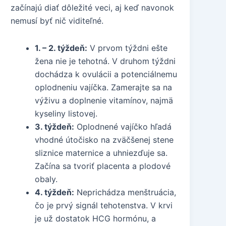
začínajú diať dôležité veci, aj keď navonok
nemusí byť nič viditeľné.
1. – 2. týždeň:
V prvom týždni ešte
žena nie je tehotná. V druhom týždni
dochádza k ovulácii a potenciálnemu
oplodneniu vajíčka. Zamerajte sa na
výživu a doplnenie vitamínov, najmä
kyseliny listovej.
3. týždeň:
Oplodnené vajíčko hľadá
vhodné útočisko na zväčšenej stene
sliznice maternice a uhniezďuje sa.
Začína sa tvoriť placenta a plodové
obaly.
4. týždeň:
Neprichádza menštruácia,
čo je prvý signál tehotenstva. V krvi
je už dostatok HCG hormónu, a