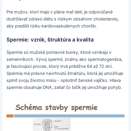
Pre mužov, ktorí majú v pláne mať deti, je odporúčané
dodržiavať zdravú diétu s nízkym obsahom cholesterolu,
aby predišli riziku kardiovaskulárnych chorôb.
Spermie: vznik, štruktúra a kvalita
Spermie sú mužské pohlavné bunky, ktoré vznikajú v
semenníkoch. Vývoj spermií, známy ako spermatogenéza,
je fascinujúci proces, ktorý trvá približne 64 až 72 dní.
Spermia má presne navrhnutú štruktúru, ktorá jej umožňuje
splniť svoju životnú misiu - oplodniť ženské vajíčko. Hlava
spermie obsahuje DNA, zatiaľ čo bičík jej umožňuje pohyb.