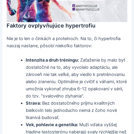
Faktory ovplyvňujúce hypertrofiu
Nie je to len o činkách a proteínoch. Na to, či hypertrofia
naozaj nastane, pôsobí niekoľko faktorov:
Intenzita a druh tréningu:
Zaťaženie by malo byť
dostatočné na to, aby vyvolalo adaptáciu, ale
zároveň nie tak veľké, aby viedlo k pretrénovaniu
alebo zraneniu. Optimálne je cvičiť s váhami, ktoré
umožnia vykonať zhruba 6-12 opakovaní v sérii,
do tzv. "svalového zlyhania".
Strava:
Bez dostatočného príjmu kvalitných
bielkovín telo jednoducho nemá z čoho nové
tkanivá budovať.
Vek, pohlavie a genetika:
Muži vďaka vyššej
hladine testosterónu naberajú svaly rýchlejšie než