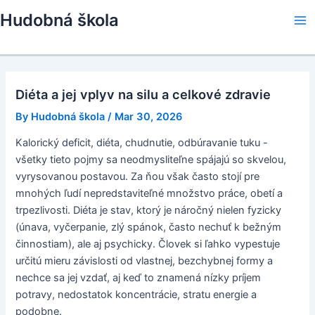
Skip
Hudobná škola
to
Ma
content
Me
Diéta a jej vplyv na silu a celkové zdravie
By
Hudobná škola
/
Mar 30, 2026
Kalorický deficit, diéta, chudnutie, odbúravanie tuku -
všetky tieto pojmy sa neodmysliteľne spájajú so skvelou,
vyrysovanou postavou. Za ňou však často stojí pre
mnohých ľudí nepredstaviteľné množstvo práce, obetí a
trpezlivosti. Diéta je stav, ktorý je náročný nielen fyzicky
(únava, vyčerpanie, zlý spánok, často nechuť k bežným
činnostiam), ale aj psychicky. Človek si ľahko vypestuje
určitú mieru závislosti od vlastnej, bezchybnej formy a
nechce sa jej vzdať, aj keď to znamená nízky príjem
potravy, nedostatok koncentrácie, stratu energie a
podobne.