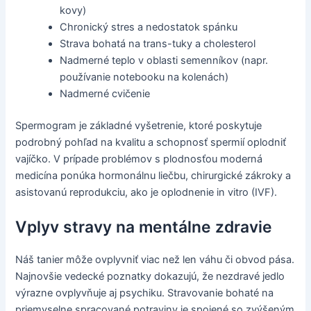
kovy)
Chronický stres a nedostatok spánku
Strava bohatá na trans-tuky a cholesterol
Nadmerné teplo v oblasti semenníkov (napr.
používanie notebooku na kolenách)
Nadmerné cvičenie
Spermogram je základné vyšetrenie, ktoré poskytuje
podrobný pohľad na kvalitu a schopnosť spermií oplodniť
vajíčko. V prípade problémov s plodnosťou moderná
medicína ponúka hormonálnu liečbu, chirurgické zákroky a
asistovanú reprodukciu, ako je oplodnenie in vitro (IVF).
Vplyv stravy na mentálne zdravie
Náš tanier môže ovplyvniť viac než len váhu či obvod pása.
Najnovšie vedecké poznatky dokazujú, že nezdravé jedlo
výrazne ovplyvňuje aj psychiku. Stravovanie bohaté na
priemyselne spracované potraviny je spojené so zvýšeným