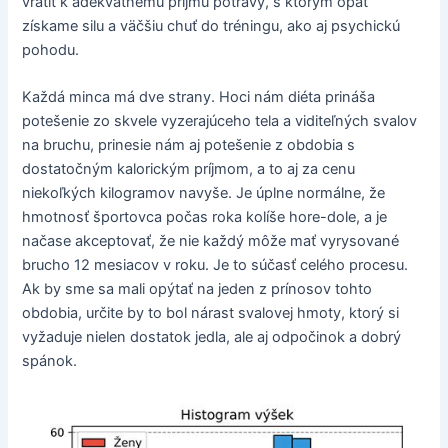
vrátiť k adekvátnemu príjmu potravy, s ktorým opäť
získame silu a väčšiu chuť do tréningu, ako aj psychickú
pohodu.
Každá minca má dve strany. Hoci nám diéta prináša
potešenie zo skvele vyzerajúceho tela a viditeľných svalov
na bruchu, prinesie nám aj potešenie z obdobia s
dostatočným kalorickým príjmom, a to aj za cenu
niekoľkých kilogramov navyše. Je úplne normálne, že
hmotnosť športovca počas roka kolíše hore-dole, a je
načase akceptovať, že nie každý môže mať vyrysované
brucho 12 mesiacov v roku. Je to súčasť celého procesu.
Ak by sme sa mali opýtať na jeden z prínosov tohto
obdobia, určite by to bol nárast svalovej hmoty, ktorý si
vyžaduje nielen dostatok jedla, ale aj odpočinok a dobrý
spánok.