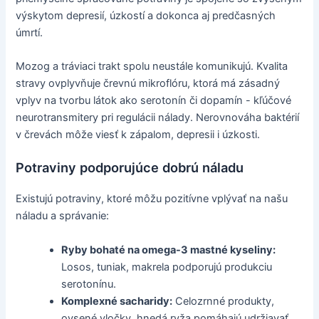
výskytom depresií, úzkostí a dokonca aj predčasných
úmrtí.
Mozog a tráviaci trakt spolu neustále komunikujú. Kvalita
stravy ovplyvňuje črevnú mikroflóru, ktorá má zásadný
vplyv na tvorbu látok ako serotonín či dopamín - kľúčové
neurotransmitery pri regulácii nálady. Nerovnováha baktérií
v črevách môže viesť k zápalom, depresii i úzkosti.
Potraviny podporujúce dobrú náladu
Existujú potraviny, ktoré môžu pozitívne vplývať na našu
náladu a správanie:
Ryby bohaté na omega-3 mastné kyseliny:
Losos, tuniak, makrela podporujú produkciu
serotonínu.
Komplexné sacharidy:
Celozrnné produkty,
ovsené vločky, hnedá ryža pomáhajú udržiavať