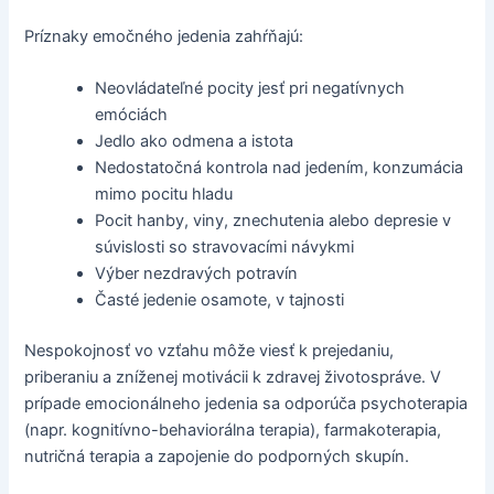
Príznaky emočného jedenia zahŕňajú:
Neovládateľné pocity jesť pri negatívnych
emóciách
Jedlo ako odmena a istota
Nedostatočná kontrola nad jedením, konzumácia
mimo pocitu hladu
Pocit hanby, viny, znechutenia alebo depresie v
súvislosti so stravovacími návykmi
Výber nezdravých potravín
Časté jedenie osamote, v tajnosti
Nespokojnosť vo vzťahu môže viesť k prejedaniu,
priberaniu a zníženej motivácii k zdravej životospráve. V
prípade emocionálneho jedenia sa odporúča psychoterapia
(napr. kognitívno-behaviorálna terapia), farmakoterapia,
nutričná terapia a zapojenie do podporných skupín.