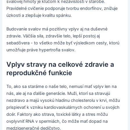
svalovej hmoty je kľúčom k nezávislosti v starobe.
Pravidelné cvičenie podporuje tvorbu endorfínov, znižuje
úzkosti a zlepšuje kvalitu spánku.
Budovanie svalov má pozitívny vplyv aj na duševné
zdravie. Väčšia sila, zdravšie telo, lepší postoj aj
sebadôvera - to všetko môže byť výsledkom cesty, ktorú
umožňuje práve hypertrofia svalov.
Vplyv stravy na celkové zdravie a
reprodukčné funkcie
To, ako sa staráme o naše telo, nemusí mať vplyv len na
nás, ale aj na ďalšie generácie. Muži, ktorí sa stravujú
nezdravo a majú vysokú hladinu cholesterolu v krvi, môžu
prispievať k vzniku kardiovaskulárnych ochorení u svojich
dcér. Faktory ako strava, toxické látky a stres môžu
ovplyvniť RNA v spermiách, čo môže mať dopad na
medzigeneračné dedičstvo.