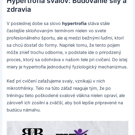
Hypertrofia svalov: Budovanie sily a
zdravia
V poslednej dobe sa slovo
hypertrofia
stáva stále
častejšie skloňovaným termínom nielen vo svete
profesionálneho športu, ale aj medzi bežnými ľuďmi, ktorí
sa chcú dostať do formy. Napriek tomu, že tento pojem
môže znieť trochu odborne, v podstate ide o prirodzený
proces, ktorý sa odohráva v našom tele pri cvičení. Do istej
miery je hypertrofia jednoduchý fyziologický mechanizmus.
Keď pri cvičení zaťažujeme svaly, vznikajú v nich
mikrotrhlinky. Telo na túto záťaž reaguje tým, že po
tréningu tieto poškodené svalové vlákna nielen opraví, ale
zároveň ich zosilní a zväčší, aby boli lepšie pripravené na
budúcu námahu.