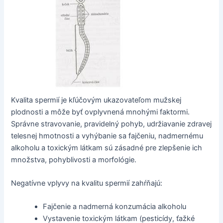
Kvalita spermií je kľúčovým ukazovateľom mužskej
plodnosti a môže byť ovplyvnená mnohými faktormi.
Správne stravovanie, pravidelný pohyb, udržiavanie zdravej
telesnej hmotnosti a vyhýbanie sa fajčeniu, nadmernému
alkoholu a toxickým látkam sú zásadné pre zlepšenie ich
množstva, pohyblivosti a morfológie.
Negatívne vplyvy na kvalitu spermií zahŕňajú:
Fajčenie a nadmerná konzumácia alkoholu
Vystavenie toxickým látkam (pesticídy, ťažké