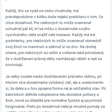
Každý, kto sa vydá na cestu chudnutia, má
pravdepodobne v kútiku duše nejakú predstavu o tom, čo
chce dosiahnuť. Pre niektorých to môže znamenať
schudnúť pár kíl, iní sa môžu o dosiahnutie svojho
vysnívaného cieľa snažiť celé mesiace. Každý má iné
podmienky, pre niektorých to môže znamenať obmedziť
svoj život na maximum a siahnuť si na dno. Na druhej
strane, pre niektorých sú režim a cvičenie také prirodzené,
že v dodržiavaní prísnej diéty nachádzajú vášeň a radi sa
kontrolujú.
Je veľký rozdiel medzi dodržiavaním prísneho režimu, pri
ktorom síce dosiahneme vytúžený cieľ, ale s uvedomením
si, že diéta a s ňou spojená forma nie je udržateľný stav. Pri
kalorickom deficite odopierame telu dostatok potravy a
živín, ktoré sú dôležité pre normálne fyzické aj psychické
fungovanie. Preto po dosiahnutí cieľa je vhodné pomaly sa