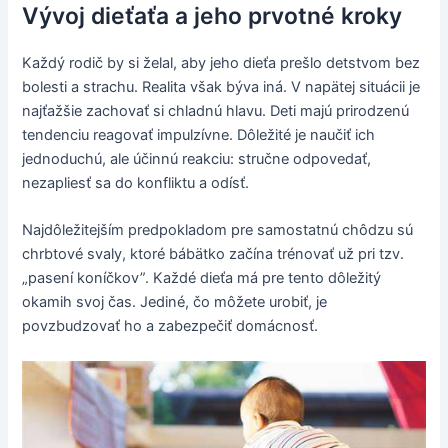
Vývoj dieťaťa a jeho prvotné kroky
Každý rodič by si želal, aby jeho dieťa prešlo detstvom bez
bolesti a strachu. Realita však býva iná. V napätej situácii je
najťažšie zachovať si chladnú hlavu. Deti majú prirodzenú
tendenciu reagovať impulzívne. Dôležité je naučiť ich
jednoduchú, ale účinnú reakciu: stručne odpovedať,
nezapliesť sa do konfliktu a odísť.
Najdôležitejším predpokladom pre samostatnú chôdzu sú
chrbtové svaly, ktoré bábätko začína trénovať už pri tzv.
„pasení koníčkov”. Každé dieťa má pre tento dôležitý
okamih svoj čas. Jediné, čo môžete urobiť, je
povzbudzovať ho a zabezpečiť domácnosť.