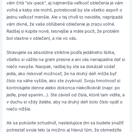
vám črtá "six-pack", aj najmenšia veľkosť oblečenia je vám
voľná a keby ste mohli, potrebovali by ste všetko aspoň o
jednu veľkosť menšie. Ale v tej chvíli to nevidíte, nepripadá
vám divné, že vaše obľúbené oblečenie je zrazu voľné.
Radšej si kúpite nové, tesnejšie a máte pocit, že problém
bol vlastne v oblečení, a nie vo vás.
Stravujete sa absolútne striktne podľa jedálneho lístka,
všetko si vážite na gram presne a ani vás nenapadne dať si
niečo navyše. Naopak, radšej by ste sa dokázali vzdať
jedla, ako riskovať možnosť, že na druhý deň môže byť
číslo na váhe vyššie, ako ste zvyknutí. Svoju hmotnosť si
kontrolujete denne alebo dokonca niekoľkokrát (napr. po
jedle, pred spaním...). Ste závislí od čísla, ktoré tam vidíte, a
v duchu si vždy želáte, aby na druhý deň bolo číslo opäť o
niečo nižšie.
Ak sa pokúsite schudnúť, nasledujúce dni sa budete snažiť
potrestať svoje telo (a možno aj hlavu) tým, že obmedzíte