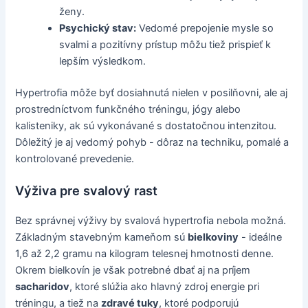
ženy.
Psychický stav:
Vedomé prepojenie mysle so
svalmi a pozitívny prístup môžu tiež prispieť k
lepším výsledkom.
Hypertrofia môže byť dosiahnutá nielen v posilňovni, ale aj
prostredníctvom funkčného tréningu, jógy alebo
kalisteniky, ak sú vykonávané s dostatočnou intenzitou.
Dôležitý je aj vedomý pohyb - dôraz na techniku, pomalé a
kontrolované prevedenie.
Výživa pre svalový rast
Bez správnej výživy by svalová hypertrofia nebola možná.
Základným stavebným kameňom sú
bielkoviny
- ideálne
1,6 až 2,2 gramu na kilogram telesnej hmotnosti denne.
Okrem bielkovín je však potrebné dbať aj na príjem
sacharidov
, ktoré slúžia ako hlavný zdroj energie pri
tréningu, a tiež na
zdravé tuky
, ktoré podporujú