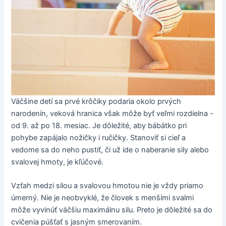
Väčšine detí sa prvé krôčiky podaria okolo prvých
narodenín, veková hranica však môže byť veľmi rozdielna -
od 9. až po 18. mesiac. Je dôležité, aby bábätko pri
pohybe zapájalo nožičky i ručičky. Stanoviť si cieľ a
vedome sa do neho pustiť, či už ide o naberanie sily alebo
svalovej hmoty, je kľúčové.
Vzťah medzi silou a svalovou hmotou nie je vždy priamo
úmerný. Nie je neobvyklé, že človek s menšími svalmi
môže vyvinúť väčšiu maximálnu silu. Preto je dôležité sa do
cvičenia púšťať s jasným smerovaním.