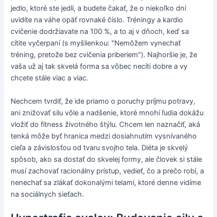
jedlo, ktoré ste jedli, a budete čakať, že o niekoľko dní
uvidíte na váhe opäť rovnaké číslo. Tréningy a kardio
cvičenie dodržiavate na 100 %, a to aj v dňoch, keď sa
cítite vyčerpaní (s myšlienkou: "Nemôžem vynechať
tréning, pretože bez cvičenia priberiem"). Najhoršie je, že
vaša už aj tak skvelá forma sa vôbec necíti dobre a vy
chcete stále viac a viac.
Nechcem tvrdiť, že ide priamo o poruchy príjmu potravy,
ani znižovať silu vôle a nadšenie, ktoré mnohí ľudia dokážu
vložiť do fitness životného štýlu. Chcem len naznačiť, aká
tenká môže byť hranica medzi dosiahnutím vysnívaného
cieľa a závislosťou od tvaru svojho tela. Diéta je skvelý
spôsob, ako sa dostať do skvelej formy, ale človek si stále
musí zachovať racionálny prístup, vedieť, čo a prečo robí, a
nenechať sa zlákať dokonalými telami, ktoré denne vidíme
na sociálnych sieťach.