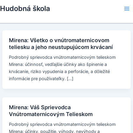
Skip
Hudobná škola
to
Ma
content
Me
Mirena: Všetko o vnútromaternicovom
teliesku a jeho neustupujúcom krvácaní
Podrobný sprievodca vnútromaternicovým telieskom
Mirena: účinnosť, vedľajšie účinky ako špinenie a
krvácanie, riziko vypudenia a perforácie, a dôležité
informácie pre používateľky. […]
Mirena: Váš Sprievodca
Vnútromaternicovým Telieskom
Podrobný sprievodca vnútromaternicovým telieskom
Mirena: účinky, použitie, výhody, nevýhody a