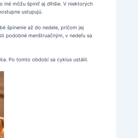
 iné môžu špiniť aj dlhšie. V niektorých
postupne ustupujú.
bé špinenie až do nedele, pričom jej
esti podobné menštruačným, v nedeľu sa
a. Po tomto období sa cyklus ustálil.