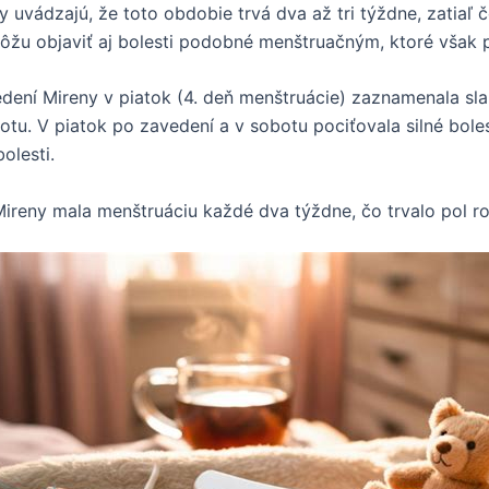
 uvádzajú, že toto obdobie trvá dva až tri týždne, zatiaľ čo
ôžu objaviť aj bolesti podobné menštruačným, ktoré však 
dení Mireny v piatok (4. deň menštruácie) zaznamenala sla
otu. V piatok po zavedení a v sobotu pociťovala silné bol
olesti.
ireny mala menštruáciu každé dva týždne, čo trvalo pol rok