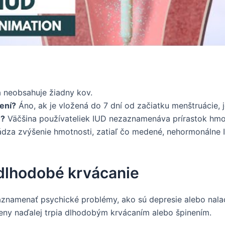
 neobsahuje žiadny kov.
ení?
Áno, ak je vložená do 7 dní od začiatku menštruácie, 
e?
Väčšina používateliek IUD nezaznamenáva prírastok hmot
dza zvýšenie hmotnosti, zatiaľ čo medené, nehormonálne 
dlhodobé krvácanie
znamenať psychické problémy, ako sú depresie alebo nalad
eny naďalej trpia dlhodobým krvácaním alebo špinením.