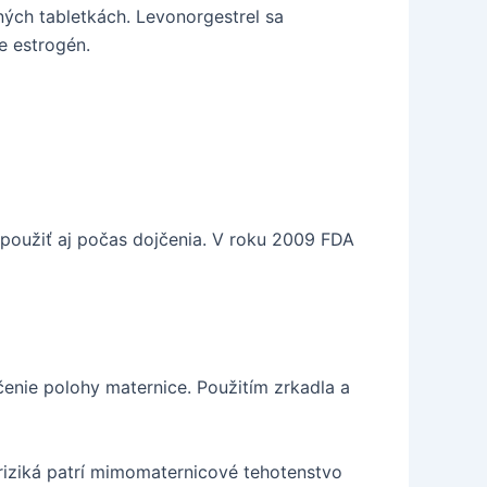
ných tabletkách. Levonorgestrel sa
e estrogén.
u použiť aj počas dojčenia. V roku 2009 FDA
enie polohy maternice. Použitím zrkadla a
iziká patrí mimomaternicové tehotenstvo