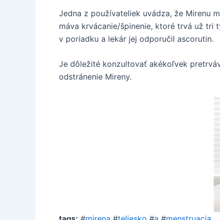
Jedna z používateliek uvádza, že Mirenu má
máva krvácanie/špinenie, ktoré trvá už tri
v poriadku a lekár jej odporučil ascorutin.
Je dôležité konzultovať akékoľvek pretrváv
odstránenie Mireny.
tags:
#
mirena
#
teliesko
#
a
#
menstruacia