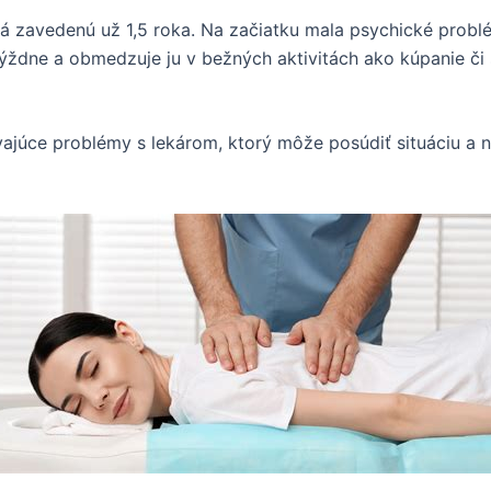
 zavedenú už 1,5 roka. Na začiatku mala psychické problém
 týždne a obmedzuje ju v bežných aktivitách ako kúpanie č
ajúce problémy s lekárom, ktorý môže posúdiť situáciu a n