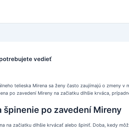
 potrebujete vedieť
neho telieska Mirena sa ženy často zaujímajú o zmeny v 
 žena po zavedení Mireny na začiatku dlhšie krváca, prípad
a špinenie po zavedení Mireny
 na začiatku dlhšie krvácať alebo špiniť. Doba, kedy môže 