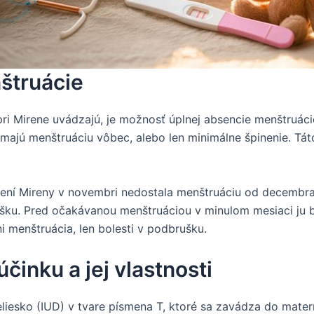
štruácie
pri Mirene uvádzajú, je možnosť úplnej absencie menštruác
majú menštruáciu vôbec, alebo len minimálne špinenie. Táto 
ení Mireny v novembri nedostala menštruáciu od decembra. 
šku. Pred očakávanou menštruáciou v minulom mesiaci ju bol
ni menštruácia, len bolesti v podbrušku.
inku a jej vlastnosti
liesko (IUD) v tvare písmena T, ktoré sa zavádza do mater