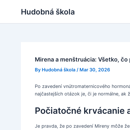
Skip
Hudobná škola
to
content
Mirena a menštruácia: Všetko, čo
By
Hudobná škola
/
Mar 30, 2026
Po zavedení vnútromaternicového hormonál
najčastejších otázok je, či je normálne, ak
Počiatočné krvácanie 
Je pravda, že po zavedení Mireny môže žena