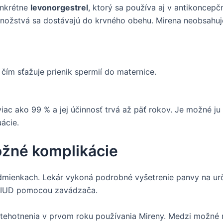
onkrétne
levonorgestrel
, ktorý sa používa aj v antikoncepč
množstvá sa dostávajú do krvného obehu. Mirena neobsahuj
 čím sťažuje prienik spermií do maternice.
 viac ako 99 % a jej účinnosť trvá až päť rokov. Je možné j
uácie.
ožné komplikácie
dmienkach. Lekár vykoná podrobné vyšetrenie panvy na urč
ie IUD pomocou zavádzača.
tehotnenia v prvom roku používania Mireny. Medzi možné r