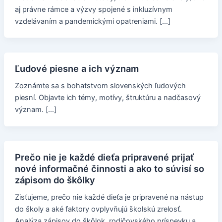
aj právne rámce a výzvy spojené s inkluzívnym
vzdelávaním a pandemickými opatreniami. […]
Ľudové piesne a ich význam
Zoznámte sa s bohatstvom slovenských ľudových
piesní. Objavte ich témy, motívy, štruktúru a nadčasový
význam. […]
Prečo nie je každé dieťa pripravené prijať
nové informačné činnosti a ako to súvisí so
zápisom do škôlky
Zisťujeme, prečo nie každé dieťa je pripravené na nástup
do školy a aké faktory ovplyvňujú školskú zrelosť.
Analýza zápisov do škôlok, rodičovského príspevku a