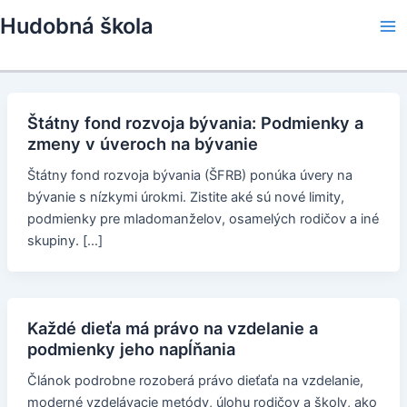
Skip
Hudobná škola
to
Ma
content
Me
Štátny fond rozvoja bývania: Podmienky a
zmeny v úveroch na bývanie
Štátny fond rozvoja bývania (ŠFRB) ponúka úvery na
bývanie s nízkymi úrokmi. Zistite aké sú nové limity,
podmienky pre mladomanželov, osamelých rodičov a iné
skupiny. […]
Každé dieťa má právo na vzdelanie a
podmienky jeho napĺňania
Článok podrobne rozoberá právo dieťaťa na vzdelanie,
moderné vzdelávacie metódy, úlohu rodičov a školy, ako