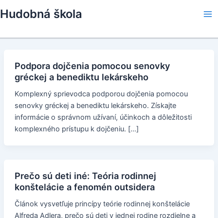
Skip
Hudobná škola
to
Ma
content
Me
Podpora dojčenia pomocou senovky
gréckej a benediktu lekárskeho
Komplexný sprievodca podporou dojčenia pomocou
senovky gréckej a benediktu lekárskeho. Získajte
informácie o správnom užívaní, účinkoch a dôležitosti
komplexného prístupu k dojčeniu. […]
Prečo sú deti iné: Teória rodinnej
konštelácie a fenomén outsidera
Článok vysvetľuje princípy teórie rodinnej konštelácie
Alfreda Adlera, prečo sú deti v jednej rodine rozdielne a