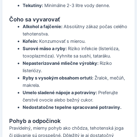
Tekutiny:
Minimálne 2-3 litre vody denne.
Čoho sa vyvarovať
Alkohol a fajčenie:
Absolútny zákaz počas celého
tehotenstva.
Kofeín:
Konzumovať s mierou.
Surové mäso a ryby:
Riziko infekcie (listerióza,
toxoplazmóza). Vyhnite sa sushi, tataráku.
Nepasterizované mliečne výrobky:
Riziko
listeriózy.
Ryby s vysokým obsahom ortuti:
Žralok, mečúň,
makrela.
Umelo sladené nápoje a potraviny:
Preferujte
čerstvé ovocie alebo bežný cukor.
Nedostatočne tepelne spracované potraviny.
Pohyb a odpočinok
Pravidelný, mierny pohyb ako chôdza, tehotenská joga
či plávanie sú prospešné. Dôležitý je aj dostatočný