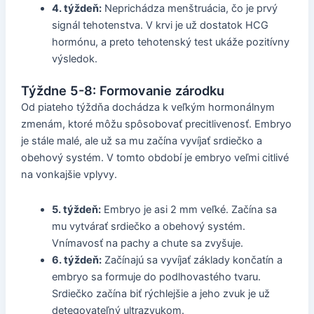
4. týždeň:
Neprichádza menštruácia, čo je prvý
signál tehotenstva. V krvi je už dostatok HCG
hormónu, a preto tehotenský test ukáže pozitívny
výsledok.
Týždne 5-8: Formovanie zárodku
Od piateho týždňa dochádza k veľkým hormonálnym
zmenám, ktoré môžu spôsobovať precitlivenosť. Embryo
je stále malé, ale už sa mu začína vyvíjať srdiečko a
obehový systém. V tomto období je embryo veľmi citlivé
na vonkajšie vplyvy.
5. týždeň:
Embryo je asi 2 mm veľké. Začína sa
mu vytvárať srdiečko a obehový systém.
Vnímavosť na pachy a chute sa zvyšuje.
6. týždeň:
Začínajú sa vyvíjať základy končatín a
embryo sa formuje do podlhovastého tvaru.
Srdiečko začína biť rýchlejšie a jeho zvuk je už
detegovateľný ultrazvukom.