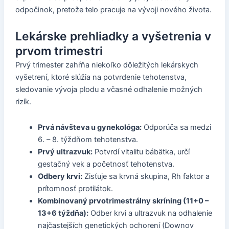
odpočinok, pretože telo pracuje na vývoji nového života.
Lekárske prehliadky a vyšetrenia v
prvom trimestri
Prvý trimester zahŕňa niekoľko dôležitých lekárskych
vyšetrení, ktoré slúžia na potvrdenie tehotenstva,
sledovanie vývoja plodu a včasné odhalenie možných
rizík.
Prvá návšteva u gynekológa:
Odporúča sa medzi
6. – 8. týždňom tehotenstva.
Prvý ultrazvuk:
Potvrdí vitalitu bábätka, určí
gestačný vek a početnosť tehotenstva.
Odbery krvi:
Zisťuje sa krvná skupina, Rh faktor a
prítomnosť protilátok.
Kombinovaný prvotrimestrálny skríning (11+0 –
13+6 týždňa):
Odber krvi a ultrazvuk na odhalenie
najčastejších genetických ochorení (Downov