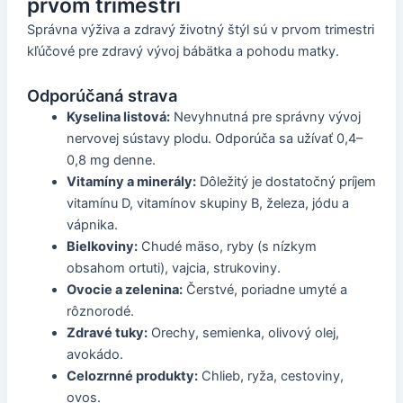
prvom trimestri
Správna výživa a zdravý životný štýl sú v prvom trimestri
kľúčové pre zdravý vývoj bábätka a pohodu matky.
Odporúčaná strava
Kyselina listová:
Nevyhnutná pre správny vývoj
nervovej sústavy plodu. Odporúča sa užívať 0,4–
0,8 mg denne.
Vitamíny a minerály:
Dôležitý je dostatočný príjem
vitamínu D, vitamínov skupiny B, železa, jódu a
vápnika.
Bielkoviny:
Chudé mäso, ryby (s nízkym
obsahom ortuti), vajcia, strukoviny.
Ovocie a zelenina:
Čerstvé, poriadne umyté a
rôznorodé.
Zdravé tuky:
Orechy, semienka, olivový olej,
avokádo.
Celozrnné produkty:
Chlieb, ryža, cestoviny,
ovos.