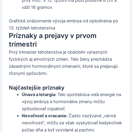
prvý moč. V 12. týždni má plod približne 6 cm a
váži 16 gramov.
Grafické znázornenie vývoja embrya od oplodnenia po
13. týždeň tehotenstva
Príznaky a prejavy v prvom
trimestri
Prvý trimester tehotenstva je obdobím výrazných
fyzických aj emočných zmien. Telo ženy prechádza
zásadnými hormonálnymi zmenami, ktoré sa prejavujú
rôznymi spôsobmi.
Najčastejšie príznaky
Únava a letargia:
Telo spotrebúva veľa energie na
vývoj embrya a hormonálne zmeny môžu
spôsobovať ospalosť.
Nevoľnosť a vracanie:
Často nazývané „ranné
nevoľnosti“, môžu sa však vyskytovať kedykoľvek
počas dňa a byť vyvolané aj pachmi.