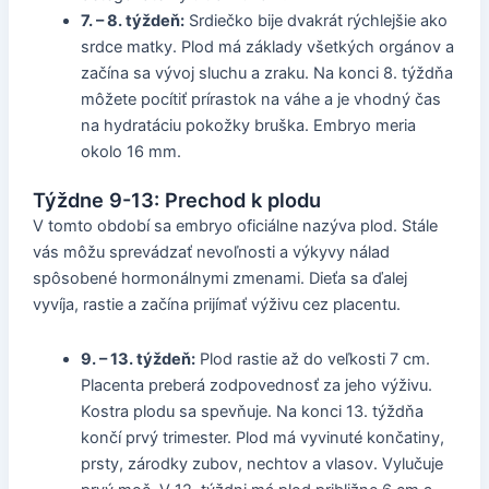
7. – 8. týždeň:
Srdiečko bije dvakrát rýchlejšie ako
srdce matky. Plod má základy všetkých orgánov a
začína sa vývoj sluchu a zraku. Na konci 8. týždňa
môžete pocítiť prírastok na váhe a je vhodný čas
na hydratáciu pokožky bruška. Embryo meria
okolo 16 mm.
Týždne 9-13: Prechod k plodu
V tomto období sa embryo oficiálne nazýva plod. Stále
vás môžu sprevádzať nevoľnosti a výkyvy nálad
spôsobené hormonálnymi zmenami. Dieťa sa ďalej
vyvíja, rastie a začína prijímať výživu cez placentu.
9. – 13. týždeň:
Plod rastie až do veľkosti 7 cm.
Placenta preberá zodpovednosť za jeho výživu.
Kostra plodu sa spevňuje. Na konci 13. týždňa
končí prvý trimester. Plod má vyvinuté končatiny,
prsty, zárodky zubov, nechtov a vlasov. Vylučuje