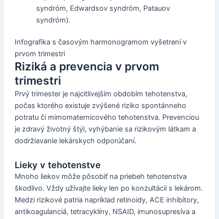
syndróm, Edwardsov syndróm, Patauov
syndróm).
Infografika s časovým harmonogramom vyšetrení v
prvom trimestri
Riziká a prevencia v prvom
trimestri
Prvý trimester je najcitlivejším obdobím tehotenstva,
počas ktorého existuje zvýšené riziko spontánneho
potratu či mimomaternicového tehotenstva. Prevenciou
je zdravý životný štýl, vyhýbanie sa rizikovým látkam a
dodržiavanie lekárskych odporúčaní.
Lieky v tehotenstve
Mnoho liekov môže pôsobiť na priebeh tehotenstva
škodlivo. Vždy užívajte lieky len po konzultácii s lekárom.
Medzi rizikové patria napríklad retinoidy, ACE inhibítory,
antikoagulanciá, tetracyklíny, NSAID, imunosupresíva a