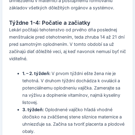
uhniezdeniu v maternici a postupnému formovaniu
základov všetkých dôležitých orgánov a systémov.
Týždne 1-4: Počatie a začiatky
Lekári počítajú tehotenstvo od prvého dňa poslednej
menštruácie pred otehotnením, teda zhruba 14 až 21 dní
pred samotným oplodnením. V tomto období sa už
začínajú diať dôležité veci, aj keď navonok nemusí byť nič
viditeľné.
1. – 2. týždeň:
V prvom týždni ešte žena nie je
tehotná. V druhom týždni dochádza k ovulácii a
potenciálnemu oplodneniu vajíčka. Zamerajte sa
na výživu a doplnenie vitamínov, najmä kyseliny
listovej.
3. týždeň:
Oplodnené vajíčko hľadá vhodné
útočisko na zväčšenej stene sliznice maternice a
uhniezďuje sa. Začína sa tvoriť placenta a plodové
obaly.