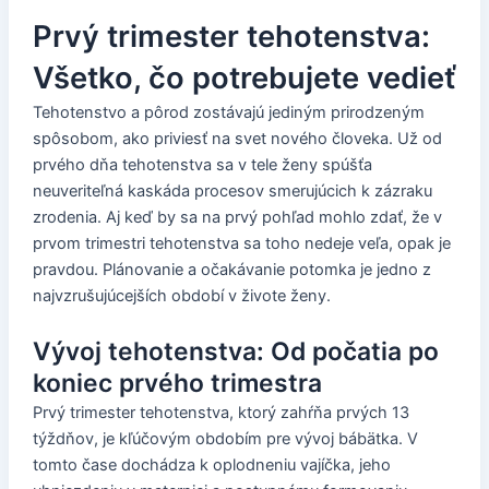
Prvý trimester tehotenstva:
Všetko, čo potrebujete vedieť
Tehotenstvo a pôrod zostávajú jediným prirodzeným
spôsobom, ako priviesť na svet nového človeka. Už od
prvého dňa tehotenstva sa v tele ženy spúšťa
neuveriteľná kaskáda procesov smerujúcich k zázraku
zrodenia. Aj keď by sa na prvý pohľad mohlo zdať, že v
prvom trimestri tehotenstva sa toho nedeje veľa, opak je
pravdou. Plánovanie a očakávanie potomka je jedno z
najvzrušujúcejších období v živote ženy.
Vývoj tehotenstva: Od počatia po
koniec prvého trimestra
Prvý trimester tehotenstva, ktorý zahŕňa prvých 13
týždňov, je kľúčovým obdobím pre vývoj bábätka. V
tomto čase dochádza k oplodneniu vajíčka, jeho