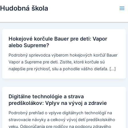
Skip
Hudobná škola
to
Ma
content
Me
Hokejové korčule Bauer pre deti: Vapor
alebo Supreme?
Podrobný sprievodca výberom hokejových korčúľ Bauer
Vapor a Supreme pre deti. Zistite, ktoré korčule sú
najlepšie pre rýchlosť, silu a pohodlie vášho dieťaťa. […]
Digitálne technológie a strava
predškolákov: Vplyv na vývoj a zdravie
Podrobný prehľad o vplyve digitálnych technológií na
stravovacie návyky a celkový vývoj detí predškolského
veku. Odporúčania pre rodičov na podporu zdravého