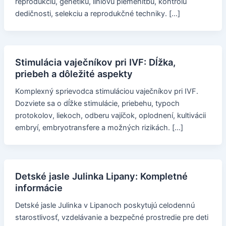
reprodukciu, genetiku, líniovú plemenitbu, kontrolu
dedičnosti, selekciu a reprodukčné techniky. […]
Stimulácia vaječníkov pri IVF: Dĺžka,
priebeh a dôležité aspekty
Komplexný sprievodca stimuláciou vaječníkov pri IVF.
Dozviete sa o dĺžke stimulácie, priebehu, typoch
protokolov, liekoch, odberu vajíčok, oplodnení, kultivácii
embryí, embryotransfere a možných rizikách. […]
Detské jasle Julinka Lipany: Kompletné
informácie
Detské jasle Julinka v Lipanoch poskytujú celodennú
starostlivosť, vzdelávanie a bezpečné prostredie pre deti