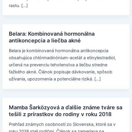
rastu. […]
Belara: Kombinovaná hormonálna
antikoncepcia a liečba akné
Belara je kombinovaná hormonálna antikoncepcia
obsahujúca chlórmadinónium-acetát a etinylestradiol,
určená na prevenciu tehotenstva a liečbu stredne
ťažkého akné. Článok popisuje dávkovanie, spôsob
užívania, upozornenia a potenciálne riziká. […]
Mamba Šarközyová a ďalšie známe tváre sa
tešili z prírastkov do rodiny v roku 2018
Prehľad známych osobností zo Slovenska, ktoré sa v
roku 2018 stali rodičmi. Článok sa zameriava na