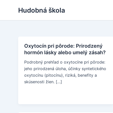
Skip
Hudobná škola
to
content
Oxytocín pri pôrode: Prirodzený
hormón lásky alebo umelý zásah?
Podrobný prehľad o oxytocíne pri pôrode:
jeho prirodzená úloha, účinky syntetického
oxytocínu (pitocínu), riziká, benefity a
skúsenosti žien. […]