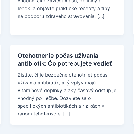
vhodné, ako zaviesť mäso, obilniny a
lepok, a objavte praktické recepty a tipy
na podporu zdravého stravovania. […]
Otehotnenie počas užívania
antibiotík: Čo potrebujete vedieť
Zistite, či je bezpečné otehotnieť počas
užívania antibiotík, aký vplyv majú
vitamínové doplnky a aký časový odstup je
vhodný po liečbe. Dozviete sa o
špecifických antibiotikách a rizikách v
ranom tehotenstve. […]