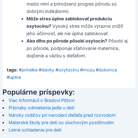
medzi nimi a prirodzený progres pôrodu sú
dobrými indikátormi.
Môže stres úplne zablokovať produkciu
oxytocínu?
Vysoký stres môže výrazne znížiť
jeho účinnosť, ale nie úplne zablokovať.
Ako dlho po pôrode pôsobí oxytocín?
Pôsobí aj
po pôrode, podporuje sťahovanie maternice,
dojčenie a väzbu s dieťaťom.
tags:
#
privelke
#
davky
#
oxytocinu
#
mozu
#
dokonca
#
uplne
Populárne príspevky:
Viac informácií o Bradovi Pittovi
Príznaky odmietania jedla u detí
Nároky rodičov pri narodení dieťaťa pred rozvodom
Materské školy pre deti so sluchovým postihnutím
Letné ochladenie pre deti