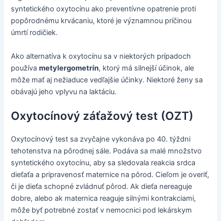
syntetického oxytocínu ako preventívne opatrenie proti
popôrodnému krvácaniu, ktoré je významnou príčinou
úmrtí rodičiek.
Ako alternatíva k oxytocínu sa v niektorých prípadoch
používa
metylergometrín
, ktorý má silnejší účinok, ale
môže mať aj nežiaduce vedľajšie účinky. Niektoré ženy sa
obávajú jeho vplyvu na laktáciu.
Oxytocínový záťažový test (OZT)
Oxytocínový test sa zvyčajne vykonáva po 40. týždni
tehotenstva na pôrodnej sále. Podáva sa malé množstvo
syntetického oxytocínu, aby sa sledovala reakcia srdca
dieťaťa a pripravenosť maternice na pôrod. Cieľom je overiť,
či je dieťa schopné zvládnuť pôrod. Ak dieťa nereaguje
dobre, alebo ak maternica reaguje silnými kontrakciami,
môže byť potrebné zostať v nemocnici pod lekárskym