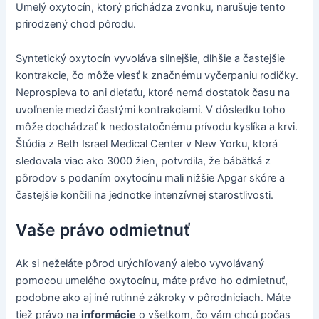
Umelý oxytocín, ktorý prichádza zvonku, narušuje tento
prirodzený chod pôrodu.
Syntetický oxytocín vyvoláva silnejšie, dlhšie a častejšie
kontrakcie, čo môže viesť k značnému vyčerpaniu rodičky.
Neprospieva to ani dieťaťu, ktoré nemá dostatok času na
uvoľnenie medzi častými kontrakciami. V dôsledku toho
môže dochádzať k nedostatočnému prívodu kyslíka a krvi.
Štúdia z Beth Israel Medical Center v New Yorku, ktorá
sledovala viac ako 3000 žien, potvrdila, že bábätká z
pôrodov s podaním oxytocínu mali nižšie Apgar skóre a
častejšie končili na jednotke intenzívnej starostlivosti.
Vaše právo odmietnuť
Ak si neželáte pôrod urýchľovaný alebo vyvolávaný
pomocou umelého oxytocínu, máte právo ho odmietnuť,
podobne ako aj iné rutinné zákroky v pôrodniciach. Máte
tiež právo na
informácie
o všetkom, čo vám chcú počas