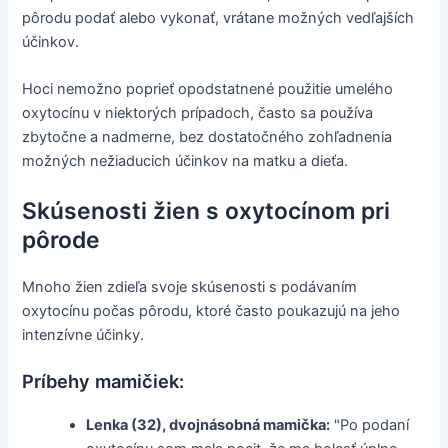
pôrodu podať alebo vykonať, vrátane možných vedľajších
účinkov.
Hoci nemožno poprieť opodstatnené použitie umelého
oxytocínu v niektorých prípadoch, často sa používa
zbytočne a nadmerne, bez dostatočného zohľadnenia
možných nežiaducich účinkov na matku a dieťa.
Skúsenosti žien s oxytocínom pri
pôrode
Mnoho žien zdieľa svoje skúsenosti s podávaním
oxytocínu počas pôrodu, ktoré často poukazujú na jeho
intenzívne účinky.
Príbehy mamičiek:
Lenka (32), dvojnásobná mamička:
"Po podaní