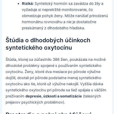
Riziká:
Syntetický hormón sa zavádza do žily a
vyžaduje si nepretržité monitorovanie, čo
obmedzuje pohyb ženy. Môže narúšať prirodzenú
hormonálnu rovnováhu a nie je dostatočne
preskúmaný z dlhodobého hľadiska.
Štúdia o dlhodobých účinkoch
syntetického oxytocínu
Štúdia, ktorej sa zúčastnilo 386 žien, poukázala na možné
dlhodobé problémy spojené s používaním syntetického
oxytocínu. Ženy, ktoré dva mesiace po pôrode výlučne
dojčili, dostali pri pôrode podstatne menej syntetického
oxytocínu ako tie, ktoré už výlučne nekojili. Vyššia dávka
syntetického oxytocínu pri pôrode sa tiež spájala s väčším
prežívaním
depresie, úzkosti a somatizácie
(telesných
prejavov psychických problémov).