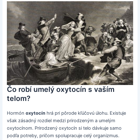
Čo robí umelý oxytocín s vaším
telom?
Hormón
oxytocín
hrá pri pôrode kľúčovú úlohu. Existuje
však zásadný rozdiel medzi prirodzeným a umelým
oxytocínom. Prirodzený oxytocín si telo dávkuje samo
podľa potreby, pričom spolupracuje celý organizmus.