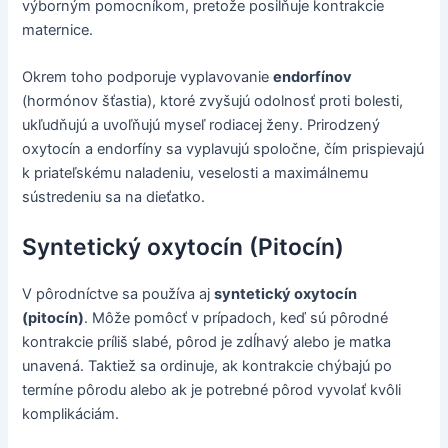
výborným pomocníkom, pretože posilňuje kontrakcie
maternice.
Okrem toho podporuje vyplavovanie
endorfínov
(hormónov šťastia), ktoré zvyšujú odolnosť proti bolesti,
ukľudňujú a uvoľňujú myseľ rodiacej ženy. Prirodzený
oxytocín a endorfíny sa vyplavujú spoločne, čím prispievajú
k priateľskému naladeniu, veselosti a maximálnemu
sústredeniu sa na dieťatko.
Syntetický oxytocín (Pitocín)
V pôrodníctve sa používa aj
syntetický oxytocín
(pitocín)
. Môže pomôcť v prípadoch, keď sú pôrodné
kontrakcie príliš slabé, pôrod je zdĺhavý alebo je matka
unavená. Taktiež sa ordinuje, ak kontrakcie chýbajú po
termíne pôrodu alebo ak je potrebné pôrod vyvolať kvôli
komplikáciám.