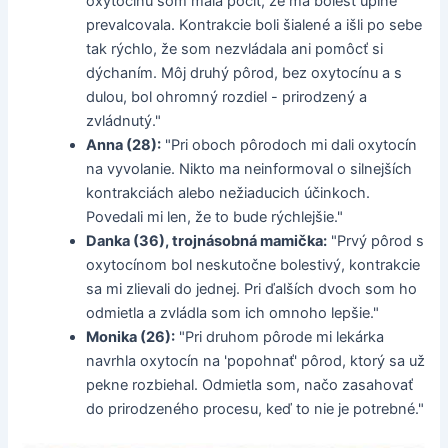
oxytocínu som mala pocit, že ma bolesť úplne
prevalcovala. Kontrakcie boli šialené a išli po sebe
tak rýchlo, že som nezvládala ani pomôcť si
dýchaním. Môj druhý pôrod, bez oxytocínu a s
dulou, bol ohromný rozdiel - prirodzený a
zvládnutý."
Anna (28):
"Pri oboch pôrodoch mi dali oxytocín
na vyvolanie. Nikto ma neinformoval o silnejších
kontrakciách alebo nežiaducich účinkoch.
Povedali mi len, že to bude rýchlejšie."
Danka (36), trojnásobná mamička:
"Prvý pôrod s
oxytocínom bol neskutočne bolestivý, kontrakcie
sa mi zlievali do jednej. Pri ďalších dvoch som ho
odmietla a zvládla som ich omnoho lepšie."
Monika (26):
"Pri druhom pôrode mi lekárka
navrhla oxytocín na 'popohnať' pôrod, ktorý sa už
pekne rozbiehal. Odmietla som, načo zasahovať
do prirodzeného procesu, keď to nie je potrebné."