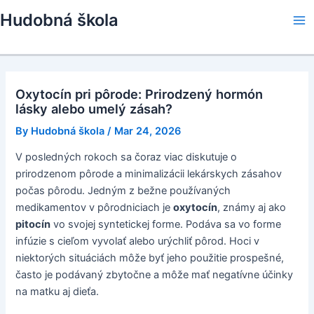
Skip
Hudobná škola
to
Ma
content
Me
Oxytocín pri pôrode: Prirodzený hormón
lásky alebo umelý zásah?
By
Hudobná škola
/
Mar 24, 2026
V posledných rokoch sa čoraz viac diskutuje o
prirodzenom pôrode a minimalizácii lekárskych zásahov
počas pôrodu. Jedným z bežne používaných
medikamentov v pôrodniciach je
oxytocín
, známy aj ako
pitocín
vo svojej syntetickej forme. Podáva sa vo forme
infúzie s cieľom vyvolať alebo urýchliť pôrod. Hoci v
niektorých situáciách môže byť jeho použitie prospešné,
často je podávaný zbytočne a môže mať negatívne účinky
na matku aj dieťa.