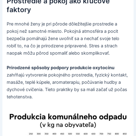
Prostredie a pokoj ako kľúčové
faktory
Pre mnohé ženy je pri pôrode dôležitejšie prostredie a
pokoj než samotné miesto. Pokojná atmosféra a pocit
bezpečia pomáhajú žene uvoľniť sa a nechať svoje telo
robiť to, na čo je prirodzene pripravené. Stres a strach
naopak môžu pôrod spomaliť alebo skomplikovať.
Prirodzené spôsoby podpory produkcie oxytocínu
zahŕňajú vytvorenie pokojného prostredia, fyzický kontakt,
masáže, teplé kúpele, aromaterapiu, počúvanie hudby a
dychové cvičenia. Tieto praktiky by sa mali začať už počas
tehotenstva.