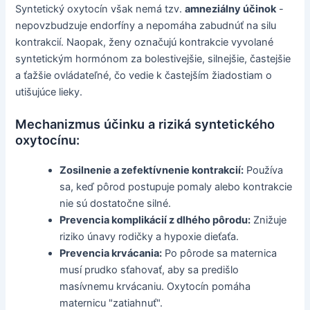
Syntetický oxytocín však nemá tzv.
amneziálny účinok
-
nepovzbudzuje endorfíny a nepomáha zabudnúť na silu
kontrakcií. Naopak, ženy označujú kontrakcie vyvolané
syntetickým hormónom za bolestivejšie, silnejšie, častejšie
a ťažšie ovládateľné, čo vedie k častejším žiadostiam o
utišujúce lieky.
Mechanizmus účinku a riziká syntetického
oxytocínu:
Zosilnenie a zefektívnenie kontrakcií:
Používa
sa, keď pôrod postupuje pomaly alebo kontrakcie
nie sú dostatočne silné.
Prevencia komplikácií z dlhého pôrodu:
Znižuje
riziko únavy rodičky a hypoxie dieťaťa.
Prevencia krvácania:
Po pôrode sa maternica
musí prudko sťahovať, aby sa predišlo
masívnemu krvácaniu. Oxytocín pomáha
maternicu "zatiahnuť".