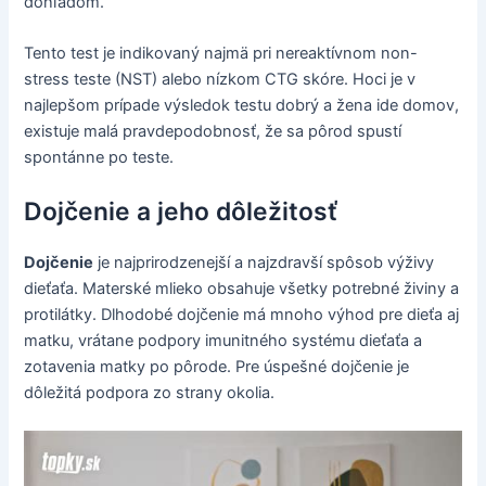
dohľadom.
Tento test je indikovaný najmä pri nereaktívnom non-
stress teste (NST) alebo nízkom CTG skóre. Hoci je v
najlepšom prípade výsledok testu dobrý a žena ide domov,
existuje malá pravdepodobnosť, že sa pôrod spustí
spontánne po teste.
Dojčenie a jeho dôležitosť
Dojčenie
je najprirodzenejší a najzdravší spôsob výživy
dieťaťa. Materské mlieko obsahuje všetky potrebné živiny a
protilátky. Dlhodobé dojčenie má mnoho výhod pre dieťa aj
matku, vrátane podpory imunitného systému dieťaťa a
zotavenia matky po pôrode. Pre úspešné dojčenie je
dôležitá podpora zo strany okolia.