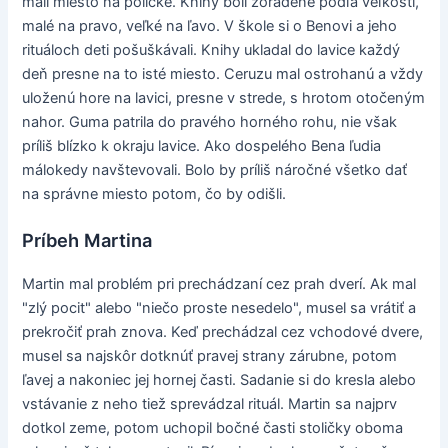
mali miesto na poličke. Knihy boli zoradené podľa veľkosti,
malé na pravo, veľké na ľavo. V škole si o Benovi a jeho
rituáloch deti pošuškávali. Knihy ukladal do lavice každý
deň presne na to isté miesto. Ceruzu mal ostrohanú a vždy
uloženú hore na lavici, presne v strede, s hrotom otočeným
nahor. Guma patrila do pravého horného rohu, nie však
príliš blízko k okraju lavice. Ako dospelého Bena ľudia
málokedy navštevovali. Bolo by príliš náročné všetko dať
na správne miesto potom, čo by odišli.
Príbeh Martina
Martin mal problém pri prechádzaní cez prah dverí. Ak mal
"zlý pocit" alebo "niečo proste nesedelo", musel sa vrátiť a
prekročiť prah znova. Keď prechádzal cez vchodové dvere,
musel sa najskôr dotknúť pravej strany zárubne, potom
ľavej a nakoniec jej hornej časti. Sadanie si do kresla alebo
vstávanie z neho tiež sprevádzal rituál. Martin sa najprv
dotkol zeme, potom uchopil bočné časti stoličky oboma