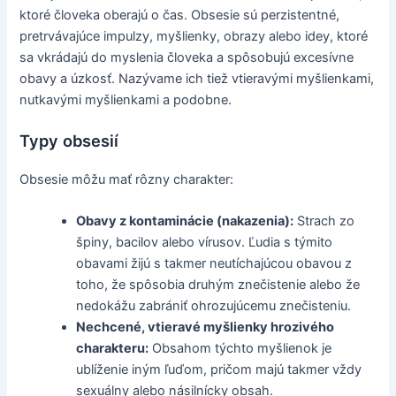
ktoré človeka oberajú o čas. Obsesie sú perzistentné,
pretrvávajúce impulzy, myšlienky, obrazy alebo idey, ktoré
sa vkrádajú do myslenia človeka a spôsobujú excesívne
obavy a úzkosť. Nazývame ich tiež vtieravými myšlienkami,
nutkavými myšlienkami a podobne.
Typy obsesií
Obsesie môžu mať rôzny charakter:
Obavy z kontaminácie (nakazenia):
Strach zo
špiny, bacilov alebo vírusov. Ľudia s týmito
obavami žijú s takmer neutíchajúcou obavou z
toho, že spôsobia druhým znečistenie alebo že
nedokážu zabrániť ohrozujúcemu znečisteniu.
Nechcené, vtieravé myšlienky hrozivého
charakteru:
Obsahom týchto myšlienok je
ublíženie iným ľuďom, pričom majú takmer vždy
sexuálny alebo násilnícky obsah.