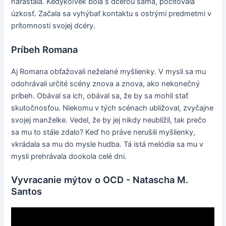
narastala. Kedykoľvek bola s dcérou sama, pociťovala
úzkosť. Začala sa vyhýbať kontaktu s ostrými predmetmi v
prítomnosti svojej dcéry.
Príbeh Romana
Aj Romana obťažovali neželané myšlienky. V mysli sa mu
odohrávali určité scény znova a znova, ako nekonečný
príbeh. Obával sa ich, obával sa, že by sa mohli stať
skutočnosťou. Niekomu v tých scénach ubližoval, zvyčajne
svojej manželke. Vedel, že by jej nikdy neublížil, tak prečo
sa mu to stále zdalo? Keď ho práve nerušili myšlienky,
vkrádala sa mu do mysle hudba. Tá istá melódia sa mu v
mysli prehrávala dookola celé dni.
Vyvracanie mýtov o OCD - Natascha M.
Santos