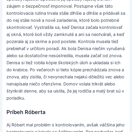
záujem o bezpečnosť imponoval. Postupne však táto
kontrolovacia rutina trvala stále dlhšie a dlhšie a pridávali sa
do nej stále nové a nové zariadenia, ktoré bolo potrebné
skontrolovať. Vystrašila sa, keď Denisa začala kontrolovať
aj okná, ktoré boli vždy zamknuté a ani sa neotvárali, a keď
pozerala aj za skrine a pod postele. Kontrola musela tiež
prebiehať v určitom poradí. Ak bola Denisa niečím vyrušená
alebo sa dostatočne nesústredila, musela začať od znova.
Denisa si tiež robila kópie školských úloh a ukladala si ich
do krabice. Po večeroch si tieto kópie prechádzala znova a
znova, aby zistila, či nevynechala nejakú dôležitú vec alebo
nenapísala niečo ofenzívne. Domov volala trikrát alebo
štyrikrát denne, aby sa uistila, že jej rodičia a malý brat sú v
poriadku.
Príbeh Róberta
Aj Róbert mal problém s kontrolovaním, avšak väčšina jeho
kontrolovania súvisela so šoférovaním. Raz podvečer, keď