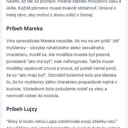
rukami, až tak sa postavil. Písanie zabralo množstvo času a
úsilia. Každé písmeno musel dvakrát obtiahnuť. Vstával o
tretej ráno, aby mohol z domu odísť o ôsmej.
Príbeh Mareka
Vina sprevádzala Mareka neustále. Ak mu na um prišli "zlé"
myšlienky - obvykle rúhačského alebo sexuálneho
charakteru, modlil sa. Ale modlitba musela byť presná,
povedaná "ako má byť", inak nefungovala. Takže musel
modlitby opakovať znova a znova, až pokiaľ nemal pocit,
že sú "ako majú byť". Obzvlášť bolestivé bolo pre Mareka
to, že ho myšlienky zlého charakteru prepadávali najmä v
kostole. Výsledkom bolo pokušenie vzdať sa viery a
nechodiť vôbec do kostola.
Príbeh Lujzy
"Roky si touto vetou Lujza odobrovala svoju zbierku vecí."