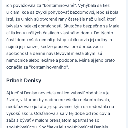
ich považovala za "kontaminované". Vyhýbala sa tiež
uliciam, kde sa zvykli pohybovať bezdomovci, lebo si bola
istá, že u nich sú otvorené rany častejšie než u ľudí, ktorí
bývajú v nejakej domácnosti. Skutočne bezpečne sa Mária
cítila len v určitých častiach vlastného domu. Do týchto
častí domu však nemali prístup iní členovia jej rodiny, a
najmä jej manžel, keďže pracoval pre doručovaciu
spoločnosť a denne navštevoval miesta akými sú
nemocnice alebo lekárne a podobne. Mária aj jeho preto
označila za "kontaminovaného".
Príbeh Denisy
Aj keď si Denisa nevedela ani len vybaviť obdobie v jej
živote, v ktorom by nadmerne všetko nekontrolovala,
neobťažovalo ju toto jej správanie, kým sa nedostala na
vysokú školu. Odsťahovala sa v tej dobe od rodičov a
začala bývať v malom prenajatom apartmáne so
spolubývajúcou. Spočiatku jej spolubývajúcej Denisin