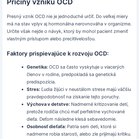
Príčiny vzniku OCD
Presný vznik OCD nie je jednoduché určiť. Do veľkej miery
má na stav vplyv aj hormonálna nerovnováha v organizme.
Určite však nejde o návyk, ktorý by mohol pacient zmeniť
vlastným prístupom alebo precitlivelosťou.
Faktory prispievajúce k rozvoju OCD:
Genetika:
OCD sa často vyskytuje u viacerých
členov v rodine, predpokladá sa genetická
predispozícia.
Stres:
Ľudia žijúci v neustálom strese majú väčšiu
pravdepodobnosť na získanie tejto poruchy.
Výchova v detstve:
Nadmerné kritizovanie detí,
pretože rodičia chcú mať perfektne vychované
dieťa. Deťom následne klesá sebavedomie.
Osobnosť dieťaťa:
Patria sem deti, ktoré si
nadmerne robia starosti, alebo zle prijímajú kritiku.