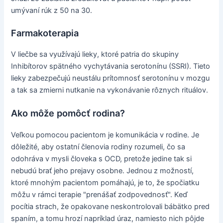
umývaní rúk z 50 na 30.
Farmakoterapia
V liečbe sa využívajú lieky, ktoré patria do skupiny
Inhibítorov spätného vychytávania serotonínu (SSRI). Tieto
lieky zabezpečujú neustálu prítomnosť serotonínu v mozgu
a tak sa zmierni nutkanie na vykonávanie rôznych rituálov.
Ako môže pomôcť rodina?
Veľkou pomocou pacientom je komunikácia v rodine. Je
dôležité, aby ostatní členovia rodiny rozumeli, čo sa
odohráva v mysli človeka s OCD, pretože jedine tak si
nebudú brať jeho prejavy osobne. Jednou z možností,
ktoré mnohým pacientom pomáhajú, je to, že spočiatku
môžu v rámci terapie "prenášať zodpovednosť". Keď
pocítia strach, že opakovane neskontrolovali bábätko pred
spaním, a tomu hrozí napríklad úraz, namiesto nich pôjde