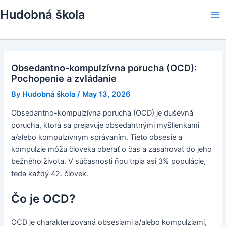
Skip
Hudobná škola
to
Ma
content
Me
Obsedantno-kompulzívna porucha (OCD):
Pochopenie a zvládanie
By
Hudobná škola
/
May 13, 2026
Obsedantno-kompulzívna porucha (OCD) je duševná
porucha, ktorá sa prejavuje obsedantnými myšlienkami
a/alebo kompulzívnym správaním. Tieto obsesie a
kompulzie môžu človeka oberať o čas a zasahovať do jeho
bežného života. V súčasnosti ňou trpia asi 3% populácie,
teda každý 42. človek.
Čo je OCD?
OCD je charakterizovaná obsesiami a/alebo kompulziami,