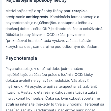
Najčastejšie spôsoby liečby
Medzi najčastejšie spôsoby liečby patrí
terapia
a
predpísanie
antidepresív
. Kombinácia farmakoterapie a
psychoterapie je najúčinnejšou dostupnou liečbou v
dnešnej dobe. Liečba OKP je dlhodobá, často celoživotná.
Dôležité je, aby človek s OCD skúšal pravidelne
"prekračovať hranice", teda vystavovať sa situáciám,
ktorých sa desí, samozrejme pod odborným dohľadom.
Psychoterapia
Psychoterapia je v dnešnej dobe jednoznačne
najdôležitejšou súčasťou práce s ľuďmi s OCD. Lieky
dokážu uvoľniť nervy, avšak nedokážu Vás zbaviť
myšlienok. Pri psychoterapii sa terapeut snaží zabrániť
rituálom. Vystaví dieťa reálnej úzkostnej situácii a zabráni
mu vykonať kompulzie. Čaká sa, kým úzkosť spontánne
stratí na intenzite (niekedy to trvá aj 3 hodiny). Terapeut sa
snaží zo začiatku zredukovať u pacientov napr. počet