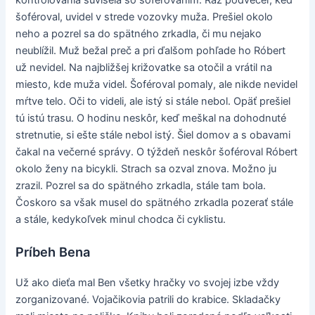
šoféroval, uvidel v strede vozovky muža. Prešiel okolo
neho a pozrel sa do spätného zrkadla, či mu nejako
neublížil. Muž bežal preč a pri ďalšom pohľade ho Róbert
už nevidel. Na najbližšej križovatke sa otočil a vrátil na
miesto, kde muža videl. Šoféroval pomaly, ale nikde nevidel
mŕtve telo. Oči to videli, ale istý si stále nebol. Opäť prešiel
tú istú trasu. O hodinu neskôr, keď meškal na dohodnuté
stretnutie, si ešte stále nebol istý. Šiel domov a s obavami
čakal na večerné správy. O týždeň neskôr šoféroval Róbert
okolo ženy na bicykli. Strach sa ozval znova. Možno ju
zrazil. Pozrel sa do spätného zrkadla, stále tam bola.
Čoskoro sa však musel do spätného zrkadla pozerať stále
a stále, kedykoľvek minul chodca či cyklistu.
Príbeh Bena
Už ako dieťa mal Ben všetky hračky vo svojej izbe vždy
zorganizované. Vojačikovia patrili do krabice. Skladačky