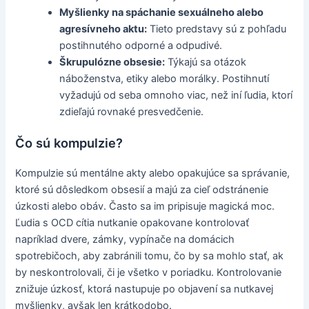
Myšlienky na spáchanie sexuálneho alebo
agresívneho aktu:
Tieto predstavy sú z pohľadu
postihnutého odporné a odpudivé.
Škrupulózne obsesie:
Týkajú sa otázok
náboženstva, etiky alebo morálky. Postihnutí
vyžadujú od seba omnoho viac, než iní ľudia, ktorí
zdieľajú rovnaké presvedčenie.
Čo sú kompulzie?
Kompulzie sú mentálne akty alebo opakujúce sa správanie,
ktoré sú dôsledkom obsesií a majú za cieľ odstránenie
úzkosti alebo obáv. Často sa im pripisuje magická moc.
Ľudia s OCD cítia nutkanie opakovane kontrolovať
napríklad dvere, zámky, vypínače na domácich
spotrebičoch, aby zabránili tomu, čo by sa mohlo stať, ak
by neskontrolovali, či je všetko v poriadku. Kontrolovanie
znižuje úzkosť, ktorá nastupuje po objavení sa nutkavej
myšlienky, avšak len krátkodobo.