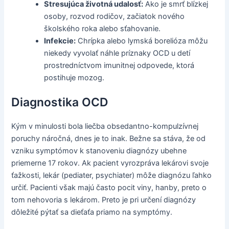
Stresujúca životná udalosť:
Ako je smrť blízkej
osoby, rozvod rodičov, začiatok nového
školského roka alebo sťahovanie.
Infekcie:
Chrípka alebo lymská borelióza môžu
niekedy vyvolať náhle príznaky OCD u detí
prostredníctvom imunitnej odpovede, ktorá
postihuje mozog.
Diagnostika OCD
Kým v minulosti bola liečba obsedantno-kompulzívnej
poruchy náročná, dnes je to inak. Bežne sa stáva, že od
vzniku symptómov k stanoveniu diagnózy ubehne
priemerne 17 rokov. Ak pacient vyrozpráva lekárovi svoje
ťažkosti, lekár (pediater, psychiater) môže diagnózu ľahko
určiť. Pacienti však majú často pocit viny, hanby, preto o
tom nehovoria s lekárom. Preto je pri určení diagnózy
dôležité pýtať sa dieťaťa priamo na symptómy.