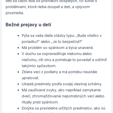
detí sa často líšia od príznakov dospelých, čo súvisí s
problémami, ktoré riešia dospelí a deti, a vplyvom
prostredia.
Bežné prejavy u detí
Pýta sa vaše dieťa otázky typu: „Bude všetko v
poriadku?“ alebo „Je to bezpečné?“
Má problém so spánkom a býva unavené.
V duchu sa ospravedlňuje niekomu alebo
niečomu, cíti vinu a potrebuje to povedať a odčiniť
takýmto spôsobom.
Zbiera veci z podlahy a má potrebu neustále
upratovať.
Ukladá predmety podľa svojej vlastnej schémy.
Má zaužívané zvyky, ako napríklad zamykanie
dverí, zhromažďovanie nepotrebných vecí alebo
rituály pred spánkom.
Dotýka sa pravidelne určitých predmetov, ako sú