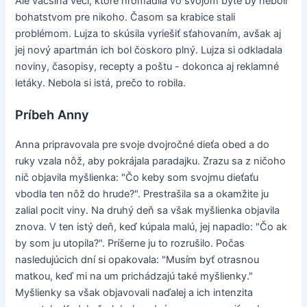
Ale väčšina vecí, ktoré hromadila vo svojom byte by neboli
bohatstvom pre nikoho. Časom sa krabice stali
problémom. Lujza to skúsila vyriešiť sťahovaním, avšak aj
jej nový apartmán ich bol čoskoro plný. Lujza si odkladala
noviny, časopisy, recepty a poštu - dokonca aj reklamné
letáky. Nebola si istá, prečo to robila.
Príbeh Anny
Anna pripravovala pre svoje dvojročné dieťa obed a do
ruky vzala nôž, aby pokrájala paradajku. Zrazu sa z ničoho
nič objavila myšlienka: "Čo keby som svojmu dieťaťu
vbodla ten nôž do hrude?". Prestrašila sa a okamžite ju
zalial pocit viny. Na druhý deň sa však myšlienka objavila
znova. V ten istý deň, keď kúpala malú, jej napadlo: "Čo ak
by som ju utopila?". Príšerne ju to rozrušilo. Počas
nasledujúcich dní si opakovala: "Musím byť otrasnou
matkou, keď mi na um prichádzajú také myšlienky."
Myšlienky sa však objavovali naďalej a ich intenzita