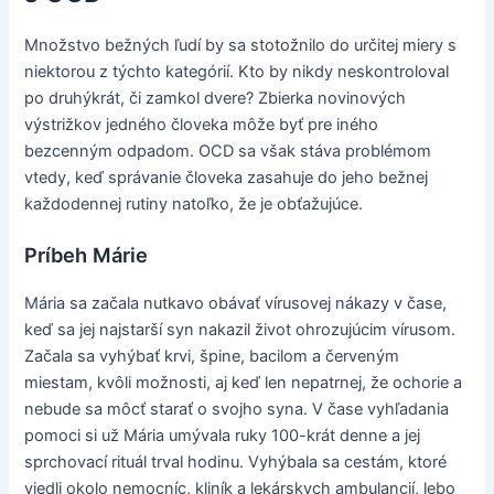
Množstvo bežných ľudí by sa stotožnilo do určitej miery s
niektorou z týchto kategórií. Kto by nikdy neskontroloval
po druhýkrát, či zamkol dvere? Zbierka novinových
výstrižkov jedného človeka môže byť pre iného
bezcenným odpadom. OCD sa však stáva problémom
vtedy, keď správanie človeka zasahuje do jeho bežnej
každodennej rutiny natoľko, že je obťažujúce.
Príbeh Márie
Mária sa začala nutkavo obávať vírusovej nákazy v čase,
keď sa jej najstarší syn nakazil život ohrozujúcim vírusom.
Začala sa vyhýbať krvi, špine, bacilom a červeným
miestam, kvôli možnosti, aj keď len nepatrnej, že ochorie a
nebude sa môcť starať o svojho syna. V čase vyhľadania
pomoci si už Mária umývala ruky 100-krát denne a jej
sprchovací rituál trval hodinu. Vyhýbala sa cestám, ktoré
viedli okolo nemocníc, kliník a lekárskych ambulancií, lebo