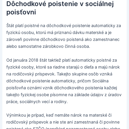
Dôchodkové poistenie v sociálnej
poisťovni
Štát platí poistné na dôchodkové poistenie automaticky za
fyzickú osobu, ktorú má priznanú dávku materské a je
zároveň povinne dôchodkovo poistená ako zamestnanec
alebo samostatne zárobkovo činná osoba.
Od januára 2018 štát taktiež platí automaticky poistné za
fyzické osoby, ktoré sa riadne starajú o dieťa a majú nárok
na rodičovský príspevok. Takejto skupine osôb vzniká
dôchodkové poistenie automaticky, pričom Sociálna
poisťovňa oznámi vznik dôchodkového poistenia každej
takejto fyzickej osobe písomne na základe údajov z úradov
práce, sociálnych vecí a rodiny.
Výnimkou je prípad, keď nemáte nárok na materské či
rodičovský príspevok a nie ste ani zamestnaná či povinne