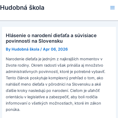
Skip
Hudobná škola
to
Ma
content
Me
Hlásenie o narodení dieťaťa a súvisiace
povinnosti na Slovensku
By
Hudobná škola
/
Apr 06, 2026
Narodenie dieťaťa je jedným z najkrajších momentov v
živote rodiny. Okrem radosti však prináša aj množstvo
administratívnych povinností, ktoré je potrebné vybaviť.
Tento článok poskytuje komplexný prehľad o tom, ako
nahlásiť meno dieťaťa v pôrodnici na Slovensku a aké
ďalšie kroky nasledujú po narodení. Cieľom je uľahčiť
orientáciu v legislatíve a zabezpečiť, aby boli rodičia
informovaní o všetkých možnostiach, ktoré im zákon
ponúka.