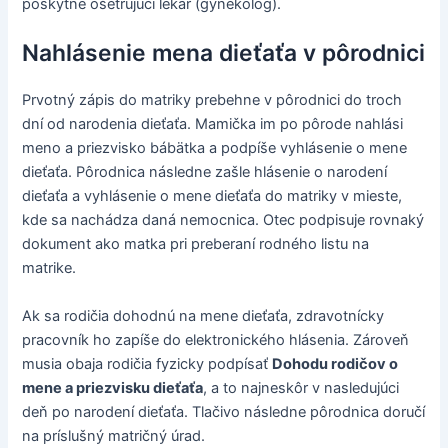
poskytne ošetrujúci lekár (gynekológ).
Nahlásenie mena dieťaťa v pôrodnici
Prvotný zápis do matriky prebehne v pôrodnici do troch
dní od narodenia dieťaťa. Mamička im po pôrode nahlási
meno a priezvisko bábätka a podpíše vyhlásenie o mene
dieťaťa. Pôrodnica následne zašle hlásenie o narodení
dieťaťa a vyhlásenie o mene dieťaťa do matriky v mieste,
kde sa nachádza daná nemocnica. Otec podpisuje rovnaký
dokument ako matka pri preberaní rodného listu na
matrike.
Ak sa rodičia dohodnú na mene dieťaťa, zdravotnícky
pracovník ho zapíše do elektronického hlásenia. Zároveň
musia obaja rodičia fyzicky podpísať
Dohodu rodičov o
mene a priezvisku dieťaťa
, a to najneskôr v nasledujúci
deň po narodení dieťaťa. Tlačivo následne pôrodnica doručí
na príslušný matričný úrad.