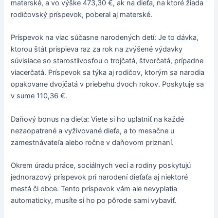
materské, a vo výške 473,30 €, ak na dieťa, na ktoré žiada
rodičovský príspevok, poberal aj materské.
Príspevok na viac súčasne narodených detí: Je to dávka,
ktorou štát prispieva raz za rok na zvýšené výdavky
súvisiace so starostlivosťou o trojčatá, štvorčatá, prípadne
viacerčatá. Príspevok sa týka aj rodičov, ktorým sa narodia
opakovane dvojčatá v priebehu dvoch rokov. Poskytuje sa
v sume 110,36 €.
Daňový bonus na dieťa: Viete si ho uplatniť na každé
nezaopatrené a vyživované dieťa, a to mesačne u
zamestnávateľa alebo ročne v daňovom priznaní.
Okrem úradu práce, sociálnych vecí a rodiny poskytujú
jednorazový príspevok pri narodení dieťaťa aj niektoré
mestá či obce. Tento príspevok vám ale nevyplatia
automaticky, musíte si ho po pôrode sami vybaviť.