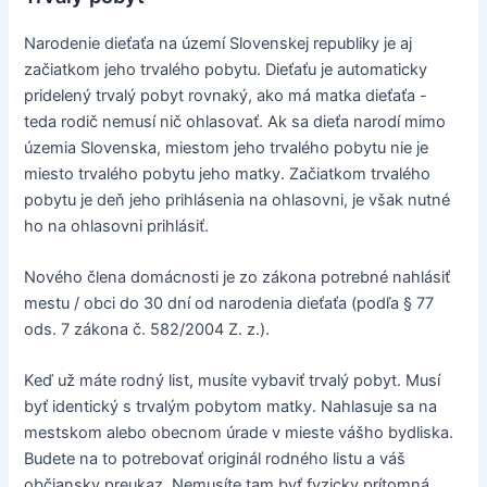
Narodenie dieťaťa na území Slovenskej republiky je aj
začiatkom jeho trvalého pobytu. Dieťaťu je automaticky
pridelený trvalý pobyt rovnaký, ako má matka dieťaťa -
teda rodič nemusí nič ohlasovať. Ak sa dieťa narodí mimo
územia Slovenska, miestom jeho trvalého pobytu nie je
miesto trvalého pobytu jeho matky. Začiatkom trvalého
pobytu je deň jeho prihlásenia na ohlasovni, je však nutné
ho na ohlasovni prihlásiť.
Nového člena domácnosti je zo zákona potrebné nahlásiť
mestu / obci do 30 dní od narodenia dieťaťa (podľa § 77
ods. 7 zákona č. 582/2004 Z. z.).
Keď už máte rodný list, musíte vybaviť trvalý pobyt. Musí
byť identický s trvalým pobytom matky. Nahlasuje sa na
mestskom alebo obecnom úrade v mieste vášho bydliska.
Budete na to potrebovať originál rodného listu a váš
občiansky preukaz. Nemusíte tam byť fyzicky prítomná,