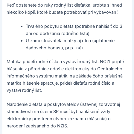
Keď dostanete do ruky rodný list dieťatka, urobte si hneď
niekoľko kópií, ktoré budete potrebovať pri vybavovaní:
Trvalého pobytu dieťaťa (potrebné nahlásiť do 3
dní od obdržania rodného listu).
U zamestnávateľa matky aj otca (uplatnenie
daňového bonusu, príp. iné).
Matrika pridelí rodné číslo a vystaví rodný list. NCZI prijaté
hlásenie z pôrodnice odošle elektronicky do Centrálneho
informačného systému matrík, na základe čoho príslušná
matrika hlásenie spracuje, pridelí dieťaťu rodné číslo a
vystaví rodný list.
Narodenie dieťaťa u poskytovateľov ústavnej zdravotnej
starostlivosti na území SR musí byť nahlásené vždy
elektronicky prostredníctvom záznamu (hlásenia) o
narodení zapísaného do NZIS.