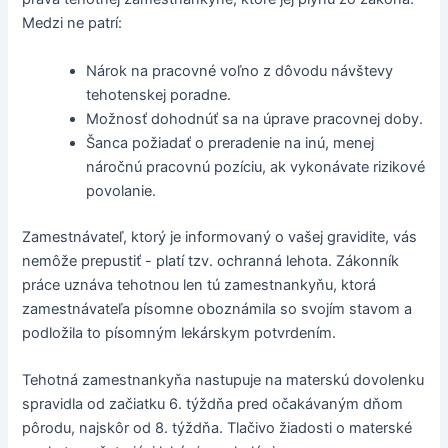
Medzi ne patrí:
Nárok na pracovné voľno z dôvodu návštevy
tehotenskej poradne.
Možnosť dohodnúť sa na úprave pracovnej doby.
Šanca požiadať o preradenie na inú, menej
náročnú pracovnú pozíciu, ak vykonávate rizikové
povolanie.
Zamestnávateľ, ktorý je informovaný o vašej gravidite, vás
nemôže prepustiť - platí tzv. ochranná lehota. Zákonník
práce uznáva tehotnou len tú zamestnankyňu, ktorá
zamestnávateľa písomne oboznámila so svojím stavom a
podložila to písomným lekárskym potvrdením.
Tehotná zamestnankyňa nastupuje na materskú dovolenku
spravidla od začiatku 6. týždňa pred očakávaným dňom
pôrodu, najskôr od 8. týždňa. Tlačivo žiadosti o materské