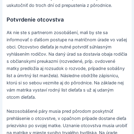
uskutočniť do troch dní od prepustenia z pôrodnice.
Potvrdenie otcovstva
Ak nie ste s partnerom zosobášení, mali by ste sa
informovať o ďalšom postupe na matričnom úrade vo vašej
obci. Otcovstvo dieťaťa je nutné potvrdiť súhlasným
vyhlásením rodičov. Na daný úrad sa dostavia obaja rodičia
s občianskymi preukazmi (rozvedené, príp. ovdovené
matky predložia aj rozsudok o rozvode, prípadne sobášny
list a úmrtný list manžela). Následne obdržíte zápisnicu,
ktorú si so sebou vezmite aj do pôrodnice. Na základe nej
vám matrika vystaví rodný list dieťaťa s už aj udaným
otcom dieťaťa.
Nezosobášené páry musia pred pôrodom poskytnúť
prehlásenie o otcovstve, v opačnom prípade dostane dieťa
priezvisko po svojej matke. Uznanie otcovstva musia urobiť
na matrike v mieste svojho trvalého bydliska. Na úrade