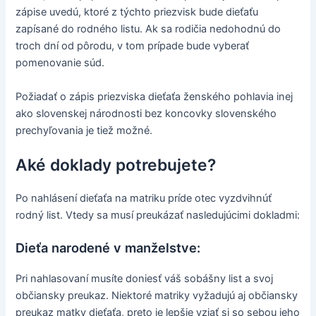
zápise uvedú, ktoré z týchto priezvisk bude dieťaťu
zapísané do rodného listu. Ak sa rodičia nedohodnú do
troch dní od pôrodu, v tom prípade bude vyberať
pomenovanie súd.
Požiadať o zápis priezviska dieťaťa ženského pohlavia inej
ako slovenskej národnosti bez koncovky slovenského
prechyľovania je tiež možné.
Aké doklady potrebujete?
Po nahlásení dieťaťa na matriku príde otec vyzdvihnúť
rodný list. Vtedy sa musí preukázať nasledujúcimi dokladmi:
Dieťa narodené v manželstve:
Pri nahlasovaní musíte doniesť váš sobášny list a svoj
občiansky preukaz. Niektoré matriky vyžadujú aj občiansky
preukaz matky dieťaťa, preto je lepšie vziať si so sebou jeho