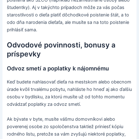
poistená ako SZČO (napríklad nezamestnané osoby alebo
študentky). Aj v takýchto prípadoch môže za vás počas
starostlivosti o dieťa platiť dôchodkové poistenie štát, a to
odo dňa narodenia dieťaťa, ale musíte sa na toto poistenie
prihlásiť sama.
Odvodové povinnosti, bonusy a
príspevky
Odvoz smetí a poplatky k nájomnému
Keď budete nahlasovať dieťa na mestskom alebo obecnom
úrade kvôli trvalému pobytu, nahláste ho hneď aj ako ďalšiu
osobu v bydlisku, za ktorú musíte už od tohto momentu
odvádzať poplatky za odvoz smetí.
Ak bývate v byte, musíte vášmu domovníkovi alebo
poverenej osobe zo spoločenstva taktiež priniesť kópiu
rodného listu, pretože sa vám zvyšujú niektoré poplatky,