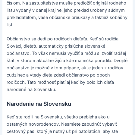
číslom. Na zastupiteľstve musíte predložiť originál rodného
listu vydaný v danej krajine, jeho preklad urobený súdnym
prekladateľom, vaše občianske preukazy a taktiež sobášny
list.
Občianstvo sa dedí po rodičoch dieťaťa. Keď sú rodičia
Slováci, dieťaťu automaticky prislúcha slovenské
občianstvo. To však nemusia využiť a môžu si zvoliť radšej
štát, v ktorom aktuálne žijú a kde mamička porodila. Dvojité
občianstvo je možné v tom prípade, ak je jeden z rodičov
cudzinec a vtedy dieťa zdedí občianstvo po oboch
rodičoch. Táto možnosť platí aj keď by bolo ich dieťa
narodené na Slovensku.
Narodenie na Slovensku
Keď ste rodili na Slovensku, všetko prebieha ako u
ostatných novorodencov. Nesmiete zabudnúť vybaviť
cestovný pas, ktorý je nutný už pri batoľatách, aby ste