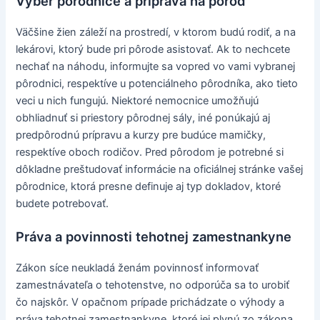
Výber pôrodnice a príprava na pôrod
Väčšine žien záleží na prostredí, v ktorom budú rodiť, a na
lekárovi, ktorý bude pri pôrode asistovať. Ak to nechcete
nechať na náhodu, informujte sa vopred vo vami vybranej
pôrodnici, respektíve u potenciálneho pôrodníka, ako tieto
veci u nich fungujú. Niektoré nemocnice umožňujú
obhliadnuť si priestory pôrodnej sály, iné ponúkajú aj
predpôrodnú prípravu a kurzy pre budúce mamičky,
respektíve oboch rodičov. Pred pôrodom je potrebné si
dôkladne preštudovať informácie na oficiálnej stránke vašej
pôrodnice, ktorá presne definuje aj typ dokladov, ktoré
budete potrebovať.
Práva a povinnosti tehotnej zamestnankyne
Zákon síce neukladá ženám povinnosť informovať
zamestnávateľa o tehotenstve, no odporúča sa to urobiť
čo najskôr. V opačnom prípade prichádzate o výhody a
práva tehotnej zamestnankyne, ktoré jej plynú zo zákona.