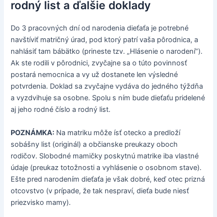
rodný list a ďalšie doklady
Do 3 pracovných dní od narodenia dieťaťa je potrebné
navštíviť matričný úrad, pod ktorý patrí vaša pôrodnica, a
nahlásiť tam bábätko (prineste tzv. „Hlásenie o narodení“).
Ak ste rodili v pôrodnici, zvyčajne sa o túto povinnosť
postará nemocnica a vy už dostanete len výsledné
potvrdenia. Doklad sa zvyčajne vydáva do jedného týždňa
a vyzdvihuje sa osobne. Spolu s ním bude dieťaťu pridelené
aj jeho rodné číslo a rodný list.
POZNÁMKA:
Na matriku môže ísť otecko a predloží
sobášny list (originál) a občianske preukazy oboch
rodičov. Slobodné mamičky poskytnú matrike iba vlastné
údaje (preukaz totožnosti a vyhlásenie o osobnom stave).
Ešte pred narodením dieťaťa je však dobré, keď otec prizná
otcovstvo (v prípade, že tak nespraví, dieťa bude niesť
priezvisko mamy).