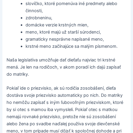
slovíčko, ktoré pomenúva iné predmety alebo
činnosti,
zdrobneninu,
domácke verzie krstných mien,
meno, ktoré majú už starší súrodenci,
gramaticky nesprávne napísané meno,
krstné meno začínajúce sa malým písmenom.
Naša legislatíva umožňuje dať dieťaťu najviac tri krstné
mená. Je len na rodičoch, v akom poradí ich dajú zapísať
do matriky.
Pokiaľ ide o priezvisko, ak sú rodičia zosobášení, dieťa
dostáva svoje priezvisko automaticky po nich. Do matriky
ho nemôžu zapísať s iným ľubovoľným priezviskom, ktoré
by si otec s mamou iba vymysleli. Pokiaľ otec s matkou
nemajú rovnaké priezvisko, pretože nie sú zosobášení
alebo žena po svadbe naďalej používa svoje dievčenské
meno, v tom prípade musí dôjsť k spoločnej dohode a pri