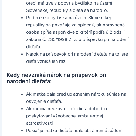
otec) má trvalý pobyt a bydlisko na území
Slovenskej republiky a dieťa sa narodilo.
Podmienka bydliska na území Slovenskej
republiky sa považuje za splnenú, ak oprávnená
osoba spĺňa aspoň dve z kritérií podľa § 2 ods. 1
zákona č. 235/1998 Z. z. o príspevku pri narodení
dieťaťa.
Nárok na príspevok pri narodení dieťaťa na to isté
dieťa vzniká len raz.
Kedy nevzniká nárok na príspevok pri
narodení dieťaťa:
Ak matka dala pred uplatnením nároku súhlas na
osvojenie dieťaťa.
Ak rodičia neuzavreli pre dieťa dohodu o
poskytovaní všeobecnej ambulantnej
starostlivosti.
Pokiaľ je matka dieťaťa maloletá a nemá súdom