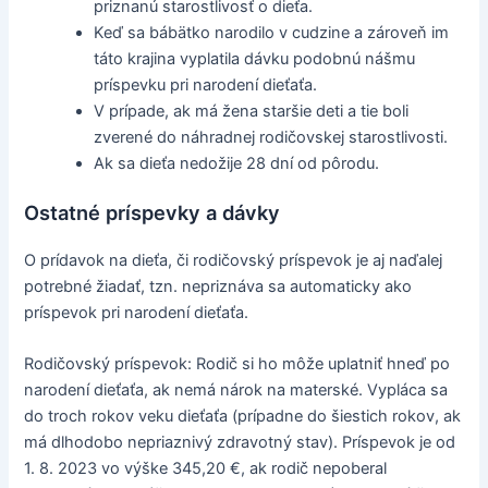
priznanú starostlivosť o dieťa.
Keď sa bábätko narodilo v cudzine a zároveň im
táto krajina vyplatila dávku podobnú nášmu
príspevku pri narodení dieťaťa.
V prípade, ak má žena staršie deti a tie boli
zverené do náhradnej rodičovskej starostlivosti.
Ak sa dieťa nedožije 28 dní od pôrodu.
Ostatné príspevky a dávky
O prídavok na dieťa, či rodičovský príspevok je aj naďalej
potrebné žiadať, tzn. nepriznáva sa automaticky ako
príspevok pri narodení dieťaťa.
Rodičovský príspevok: Rodič si ho môže uplatniť hneď po
narodení dieťaťa, ak nemá nárok na materské. Vypláca sa
do troch rokov veku dieťaťa (prípadne do šiestich rokov, ak
má dlhodobo nepriaznivý zdravotný stav). Príspevok je od
1. 8. 2023 vo výške 345,20 €, ak rodič nepoberal