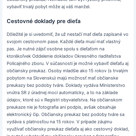
vybaviť trvalý pobyt môže aj váš manžel.
Cestovné doklady pre dieťa
Dôležité je si uvedomiť, že už nestačí mať dieťa zapísané vo
svojom cestovnom pase. Každé dieťa musí mať vlastný
pas. Je nutné zájsť osobne spolu s dieťaťom na
ktorékoľvek Oddelenie dokladov Okresného riaditeľstva
Policajného zboru. V súčasnosti je možné vybaviť dieťaťu aj
občiansky preukaz. Osoby mladšie ako 15 rokov (s trvalým
pobytom na Slovensku) majú možnosť mať občianske
preukazy bez podoby tváre. Doklady vydáva Ministerstvo
vnútra SR z úradnej moci automaticky, a to na základe
údajov, ktoré sú v Registri obyvateľstva. Na občianskom
preukaze nie je fotografia ani podpis, avšak obsahuje
elektronický čip. Občiansky preukaz bez podoby tváre sa
vydáva s platnosťou na 15 rokov. V prípade záujmu
využívať občiansky preukaz dieťaťa aj ako cestovný doklad,