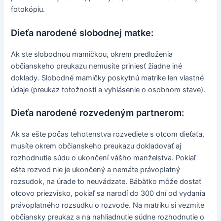
fotokópiu.
Dieťa narodené slobodnej matke:
Ak ste slobodnou mamičkou, okrem predloženia
občianskeho preukazu nemusíte priniesť žiadne iné
doklady. Slobodné mamičky poskytnú matrike len vlastné
údaje (preukaz totožnosti a vyhlásenie o osobnom stave).
Dieťa narodené rozvedeným partnerom:
Ak sa ešte počas tehotenstva rozvediete s otcom dieťaťa,
musíte okrem občianskeho preukazu dokladovať aj
rozhodnutie súdu o ukončení vášho manželstva. Pokiaľ
ešte rozvod nie je ukončený a nemáte právoplatný
rozsudok, na úrade to neuvádzate. Bábätko môže dostať
otcovo priezvisko, pokiaľ sa narodí do 300 dní od vydania
právoplatného rozsudku o rozvode. Na matriku si vezmite
občiansky preukaz a na nahliadnutie súdne rozhodnutie o