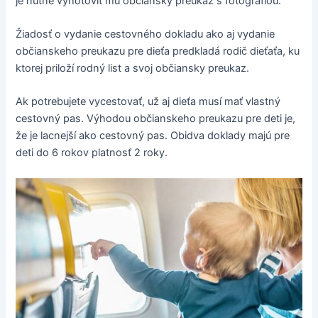
je nutné vyhotoviť mu občiansky preukaz s fotografiou.
Žiadosť o vydanie cestovného dokladu ako aj vydanie
občianskeho preukazu pre dieťa predkladá rodič dieťaťa, ku
ktorej priloží rodný list a svoj občiansky preukaz.
Ak potrebujete vycestovať, už aj dieťa musí mať vlastný
cestovný pas. Výhodou občianskeho preukazu pre deti je,
že je lacnejší ako cestovný pas. Obidva doklady majú pre
deti do 6 rokov platnosť 2 roky.