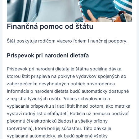
Finančná pomoc od štátu
Štát poskytuje rodičom viacero foriem finančnej podpory.
Príspevok pri narodení dieťaťa
Príspevok pri narodení dieťaťa je štátna sociálna dávka,
ktorou štát prispieva na pokrytie výdavkov spojených so
zabezpečením nevyhnutných potrieb novorodenca.
Informácie o narodení dieťaťa budú automaticky dostupné
z registra fyzických osôb. Proces schvaľovania a
vyplácania príspevku si riadi štát ihneď potom, ako matrika
vystaví rodný list dieťaťa/detí. Rodičia už nemusia podávať
písomnú či elektronickú žiadosť a všetky prílohy
(potvrdenia), ktoré boli jej súčasťou. Táto dávka je
vyplácaná automaticky, ak budú splnené všetky