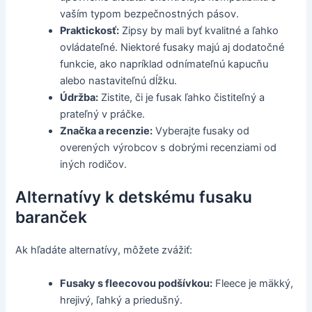
vaším typom bezpečnostných pásov.
Praktickosť:
Zipsy by mali byť kvalitné a ľahko
ovládateľné. Niektoré fusaky majú aj dodatočné
funkcie, ako napríklad odnímateľnú kapucňu
alebo nastaviteľnú dĺžku.
Údržba:
Zistite, či je fusak ľahko čistiteľný a
prateľný v práčke.
Značka a recenzie:
Vyberajte fusaky od
overených výrobcov s dobrými recenziami od
iných rodičov.
Alternatívy k detskému fusaku
baranček
Ak hľadáte alternatívy, môžete zvážiť:
Fusaky s fleecovou podšívkou:
Fleece je mäkký,
hrejivý, ľahký a priedušný.