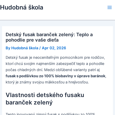
Skip
Hudobná škola
to
Ma
content
Me
Detský fusak baranček zelený: Teplo a
pohodlie pre vaše dieťa
By
Hudobná škola
/
Apr 02, 2026
Detský fusak je neoceniteľným pomocníkom pre rodičov,
ktorí chcú svojim najmenším zabezpečiť teplo a pohodlie
počas chladných dní. Medzi obľúbené varianty patrí aj
fusak s podšívkou zo 100% biobavlny v úprave baránok
,
ktorý je známy svojou mäkkosťou a hrejivosťou.
Vlastnosti detského fusaku
baranček zelený
Tento inovovaný zimný fusak s podšívkou zo 100%