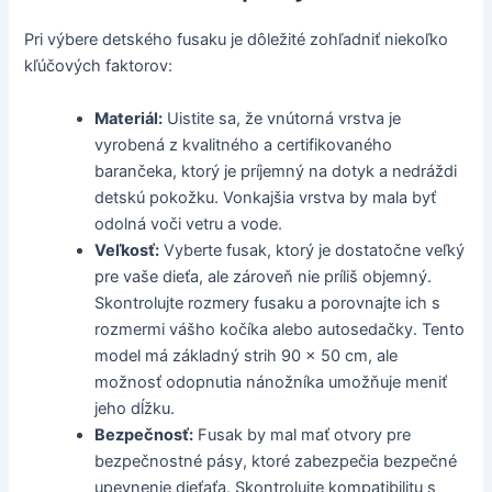
Pri výbere detského fusaku je dôležité zohľadniť niekoľko
kľúčových faktorov:
Materiál:
Uistite sa, že vnútorná vrstva je
vyrobená z kvalitného a certifikovaného
barančeka, ktorý je príjemný na dotyk a nedráždi
detskú pokožku. Vonkajšia vrstva by mala byť
odolná voči vetru a vode.
Veľkosť:
Vyberte fusak, ktorý je dostatočne veľký
pre vaše dieťa, ale zároveň nie príliš objemný.
Skontrolujte rozmery fusaku a porovnajte ich s
rozmermi vášho kočíka alebo autosedačky. Tento
model má základný strih 90 x 50 cm, ale
možnosť odopnutia nánožníka umožňuje meniť
jeho dĺžku.
Bezpečnosť:
Fusak by mal mať otvory pre
bezpečnostné pásy, ktoré zabezpečia bezpečné
upevnenie dieťaťa. Skontrolujte kompatibilitu s