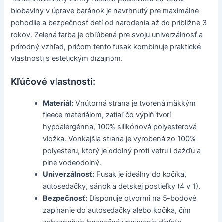
biobavlny v úprave baránok je navrhnutý pre maximálne
pohodlie a bezpečnosť detí od narodenia až do približne 3
rokov. Zelená farba je obľúbená pre svoju univerzálnosť a
prírodný vzhľad, pričom tento fusak kombinuje praktické
vlastnosti s estetickým dizajnom.
Kľúčové vlastnosti:
Materiál:
Vnútorná strana je tvorená mäkkým
fleece materiálom, zatiaľ čo výplň tvorí
hypoalergénna, 100% silikónová polyesterová
vložka. Vonkajšia strana je vyrobená zo 100%
polyesteru, ktorý je odolný proti vetru i dažďu a
plne vodeodolný.
Univerzálnosť:
Fusak je ideálny do kočíka,
autosedačky, sánok a detskej postieľky (4 v 1).
Bezpečnosť:
Disponuje otvormi na 5-bodové
zapínanie do autosedačky alebo kočíka, čím
zabezpečuje bezpečné upevnenie dieťaťa.