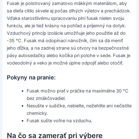
Fusak je polstrovaný zamatovo mäkkým materiálom, aby
sa dieťa cítilo skvele aj počas dlhých výletov a prechádzok.
Vďaka starostlivému spracovaniu plní fusak nielen svoju
funkciu, ale je tiež krásny na pohľad a príjemný na dotyk.
Vzduchový princíp izolácie umožňuje jeho použitie až do
-35 °C. Fusak má odopínací nánožník, čím sa dá meniť
jeho dĺžka, a na zadnej strane sú otvory na bezpečnostné
pásy autosedačky alebo kočíka pri polohe v sede. Fusak je
vodeodolný a veko je možné úplne odpojiť alebo otočiť.
Pokyny na pranie:
Fusak možno prať v práčke na maximálne 30 °C
bez zmäkčovadiel.
Nesušte v sušičke, nebielte, nežehlite ani nečistite
chemicky.
Fusak sušte voľne na vzduchu.
Na čo sa zamerať pri výbere