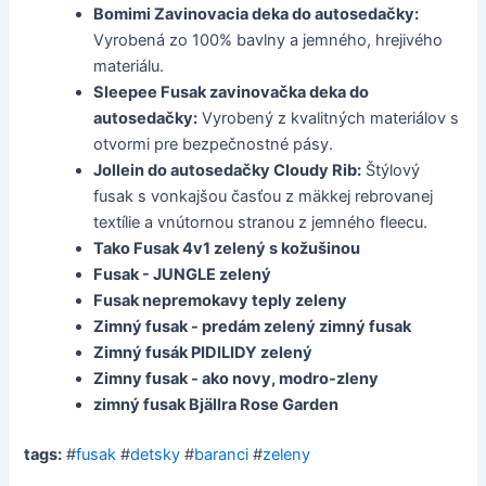
Bomimi Zavinovacia deka do autosedačky:
Vyrobená zo 100% bavlny a jemného, hrejivého
materiálu.
Sleepee Fusak zavinovačka deka do
autosedačky:
Vyrobený z kvalitných materiálov s
otvormi pre bezpečnostné pásy.
Jollein do autosedačky Cloudy Rib:
Štýlový
fusak s vonkajšou časťou z mäkkej rebrovanej
textílie a vnútornou stranou z jemného fleecu.
Tako Fusak 4v1 zelený s kožušinou
Fusak - JUNGLE zelený
Fusak nepremokavy teply zeleny
Zimný fusak - predám zelený zimný fusak
Zimný fusák PIDILIDY zelený
Zimny fusak - ako novy, modro-zleny
zimný fusak Bjällra Rose Garden
tags:
#
fusak
#
detsky
#
baranci
#
zeleny