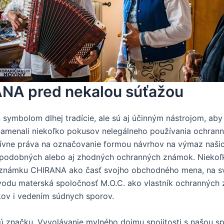
NA pred nekalou súťažou
ymbolom dlhej tradície, ale sú aj účinným nástrojom, aby 
amenali niekoľko pokusov nelegálneho používania ochran
luzívne práva na označovanie formou návrhov na výmaz naš
podobných alebo aj zhodných ochranných známok. Niekoľk
 známku CHIRANA ako časť svojho obchodného mena, na sv
dôvodu materská spoločnosť M.O.C. ako vlastník ochranných
kov i vedením súdnych sporov.
nú značku. Vyvolávanie mylného dojmu spojitosti s našou 