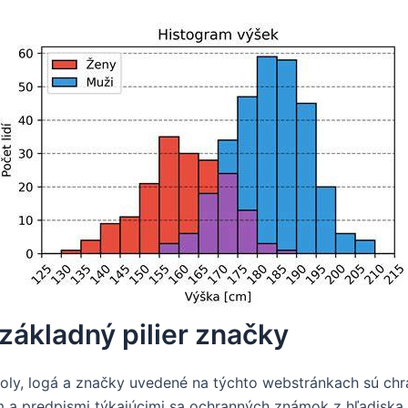
ákladný pilier značky
boly, logá a značky uvedené na týchto webstránkach sú ch
 a predpismi týkajúcimi sa ochranných známok z hľadiska