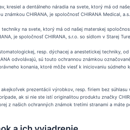
 kresiel a dentálneho náradia na svete, ktorý má od naše
u známkou CHIRANA, je spoločnosť CHIRANA Medical, a.s. s
techniky na svete, ktorý má od našej materskej spoločnos
A, je spoločnosť CHIRANA, s.r.o. so sídlom v Starej Ture
omatologickej, resp. dýchacej a anestetickej techniky, od
ANA odvolávajú, sú touto ochrannou známkou označované i
rávneho konania, ktoré môže viesť k iniciovaniu súdneho 
kejkoľvek prezentácii výrobkov, resp. firiem bez súhlasu v
ípade, ak si nie ste istí originalitou produktu značky CHIR
orej z našich ochranných známok tretími stranami a máte po
k a ich vyjadrenie