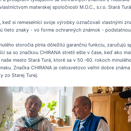
astníctvom materskej spoločnosti M.O.C., s.r.o. Stará Turá
 keď si remeselníci svoje výrobky označovali vlastnými zn
sú tieto znaky - vo forme ochranných známok - podstatnou 
lého storočia plnia dôležitú garančnú funkciu, zaručujú sp
ci sa so značkou CHIRANA stretli ešte v čase, keď ako mal
 naše mesto Stará Turá, ktoré sa v 50.-60. rokoch minuléh
ensku. Značka CHIRANA je celosvetovo veľmi dobre známa a
y zo Starej Turej.