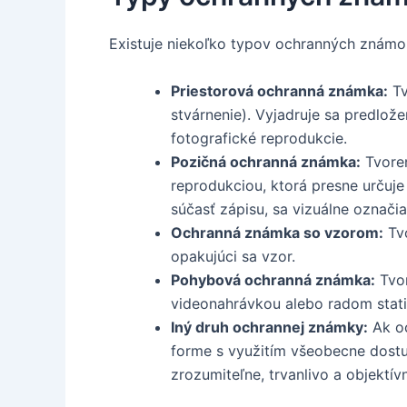
Existuje niekoľko typov ochranných známok
Priestorová ochranná známka:
Tv
stvárnenie). Vyjadruje sa predlož
fotografické reprodukcie.
Pozičná ochranná známka:
Tvoren
reprodukciou, ktorá presne určuje
súčasť zápisu, sa vizuálne označ
Ochranná známka so vzorom:
Tvo
opakujúci sa vzor.
Pohybová ochranná známka:
Tvor
videonahrávkou alebo radom stati
Iný druh ochrannej známky:
Ak oc
forme s využitím všeobecne dostu
zrozumiteľne, trvanlivo a objektív