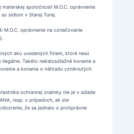
j materskej spoločnosti M.O.C. oprávnenie
o sídlom v Starej Turej.
ti M.O.C. oprávnenie na označovanie
j.
 iných ako uvedených firiem, ktoré nesú
legálne. Takéto nekalosúťažné konanie a
konania a konania o náhradu vzniknutých
lastníka ochrannej známky nie je v súlade
ANA, resp. v prípadoch, ak ste
dozrenie, že sa jednalo o protiprávne