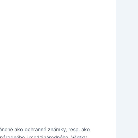
ránené ako ochranné známky, resp. ako
 národného i medzinárodného. Všetky