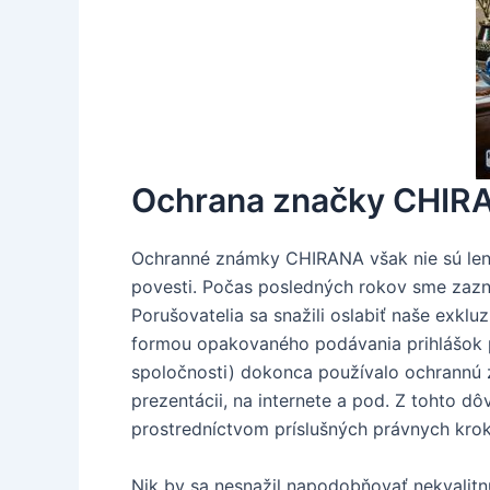
Ochrana značky CHIRA
Ochranné známky CHIRANA však nie sú len s
povesti. Počas posledných rokov sme zazn
Porušovatelia sa snažili oslabiť naše exk
formou opakovaného podávania prihlášok 
spoločnosti) dokonca používalo ochrannú
prezentácii, na internete a pod. Z tohto 
prostredníctvom príslušných právnych kro
Nik by sa nesnažil napodobňovať nekvalit