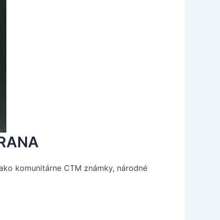
IRANA
to ako komunitárne CTM známky, národné