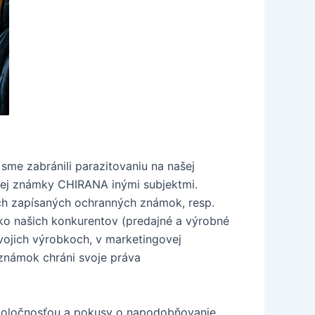
sme zabránili parazitovaniu na našej
nej známky CHIRANA inými subjektmi.
ich zapísaných ochranných známok, resp.
o našich konkurentov (predajné a výrobné
ojich výrobkoch, v marketingovej
 známok chráni svoje práva
spoločnosťou a pokusy o napodobňovanie