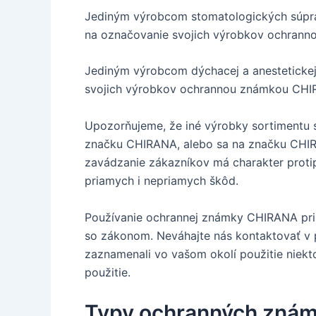
Jediným výrobcom stomatologických súprav,
na označovanie svojich výrobkov ochranno
Jediným výrobcom dýchacej a anestetickej 
svojich výrobkov ochrannou známkou CHIRAN
Upozorňujeme, že iné výrobky sortimentu st
značku CHIRANA, alebo sa na značku CHIR
zavádzanie zákazníkov má charakter protip
priamych i nepriamych škôd.
Používanie ochrannej známky CHIRANA pri a
so zákonom. Neváhajte nás kontaktovať v pr
zaznamenali vo vašom okolí použitie niekt
použitie.
Typy ochranných známo