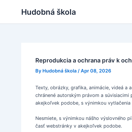
Skip
Hudobná škola
to
content
Reprodukcia a ochrana práv k oc
By
Hudobná škola
/
Apr 08, 2026
Texty, obrázky, grafika, animácie, videá 
chránené autorským právom a súvisiacimi 
akejkoľvek podobe, s výnimkou vytlačenia 
Nesmiete, s výnimkou nášho výslovného pís
časť webstránky v akejkoľvek podobe.