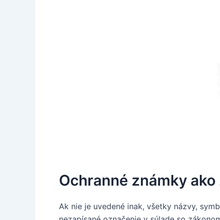
Ochranné známky ako z
Ak nie je uvedené inak, všetky názvy, sym
nezapísané označenie v súlade so zákonom