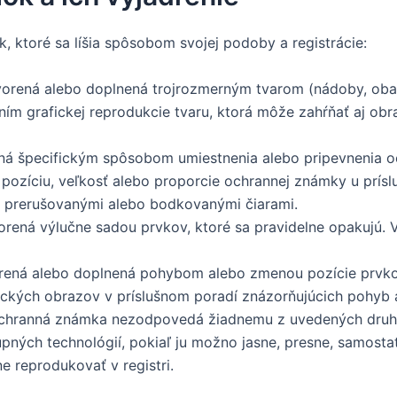
, ktoré sa líšia spôsobom svojej podoby a registrácie:
orená alebo doplnená trojrozmerným tvarom (nádoby, obal
ením grafickej reprodukcie tvaru, ktorá môže zahŕňať aj o
á špecifickým spôsobom umiestnenia alebo pripevnenia oc
 pozíciu, veľkosť alebo proporcie ochrannej známky u prísl
ia prerušovanými alebo bodkovanými čiarami.
rená výlučne sadou prvkov, ktoré sa pravidelne opakujú. 
ená alebo doplnená pohybom alebo zmenou pozície prvkov
ckých obrazov v príslušnom poradí znázorňujúcich pohyb 
hranná známka nezodpovedá žiadnemu z uvedených druhov
pných technológií, pokiaľ ju možno jasne, presne, samos
ne reprodukovať v registri.