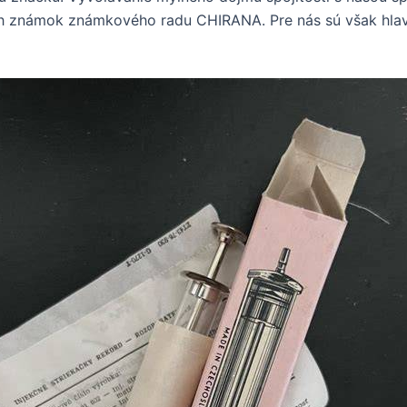
h známok známkového radu CHIRANA. Pre nás sú však hlav