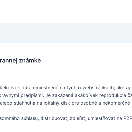
hrannej známke
a akékoľvek dáta umiestnené na týchto webstránkach, ako a
právnymi predpismi. Je zakázaná akákoľvek reprodukcia ča
alebo stiahnutia na lokálny disk pre osobné a nekomerčné 
omného súhlasu, distribuovať, zdieľať, umiestňovať na P2