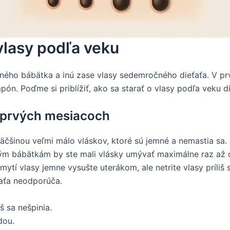
 vlasy podľa veku
ačného bábätka a inú zase vlasy sedemročného dieťaťa. V p
n. Poďme si priblížiť, ako sa starať o vlasy podľa veku di
 v prvých mesiacoch
čšinou veľmi málo vláskov, ktoré sú jemné a nemastia sa.
alým bábätkám by ste mali vlásky umývať maximálne raz až
ytí vlasy jemne vysušte uterákom, ale netrite vlasy príliš s
ťaťa neodporúča.
š sa nešpinia.
dou.