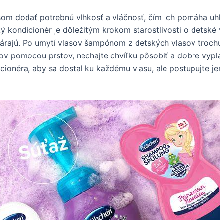
m dodať potrebnú vlhkosť a vláčnosť, čím ich pomáha uhl
ký kondicionér je dôležitým krokom starostlivosti o detské 
rajú. Po umytí vlasov šampónom z detských vlasov trochu 
ov pomocou prstov, nechajte chvíľku pôsobiť a dobre vyplá
cionéra, aby sa dostal ku každému vlasu, ale postupujte j