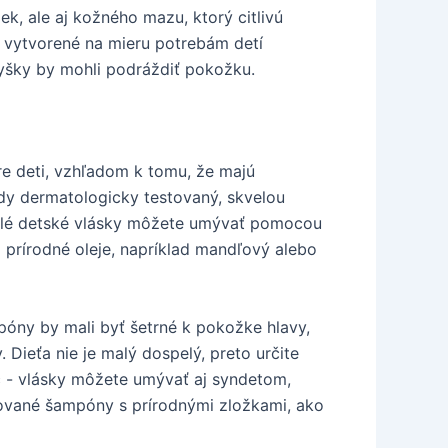
k, ale aj kožného mazu, ktorý citlivú
y vytvorené na mieru potrebám detí
vyšky by mohli podráždiť pokožku.
re deti, vzhľadom k tomu, že majú
dy dermatologicky testovaný, skvelou
etlé detské vlásky môžete umývať pomocou
 prírodné oleje, napríklad mandľový alebo
póny by mali byť šetrné k pokožke hlavy,
Dieťa nie je malý dospelý, preto určite
č - vlásky môžete umývať aj syndetom,
tované šampóny s prírodnými zložkami, ako