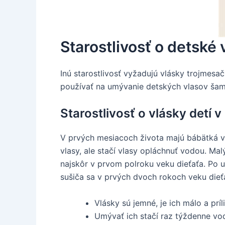
Starostlivosť o detské
Inú starostlivosť vyžadujú vlásky trojmes
používať na umývanie detských vlasov šampó
Starostlivosť o vlásky detí
V prvých mesiacoch života majú bábätká vä
vlasy, ale stačí vlasy opláchnuť vodou. M
najskôr v prvom polroku veku dieťaťa. Po um
sušiča sa v prvých dvoch rokoch veku die
Vlásky sú jemné, je ich málo a príli
Umývať ich stačí raz týždenne vo