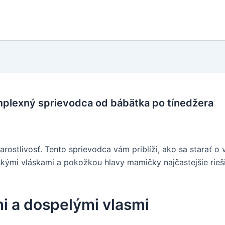
omplexný sprievodca od bábätka po tínedžera
rostlivosť. Tento sprievodca vám priblíži, ako sa starať o v
kými vláskami a pokožkou hlavy mamičky najčastejšie rieši
i a dospelými vlasmi