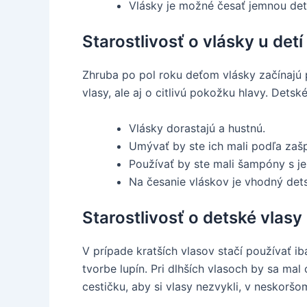
Vlásky je možné česať jemnou det
Starostlivosť o vlásky u det
Zhruba po pol roku deťom vlásky začínajú 
vlasy, ale aj o citlivú pokožku hlavy. Dets
Vlásky dorastajú a hustnú.
Umývať by ste ich mali podľa zašp
Používať by ste mali šampóny s 
Na česanie vláskov je vhodný det
Starostlivosť o detské vlasy
V prípade kratších vlasov stačí používať 
tvorbe lupín. Pri dlhších vlasoch by sa ma
cestičku, aby si vlasy nezvykli, v neskoršo