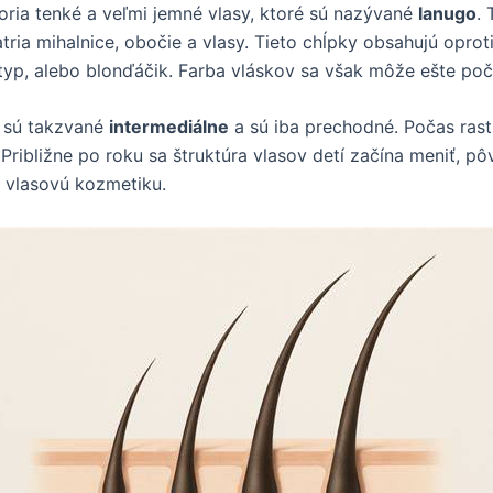
oria tenké a veľmi jemné vlasy, ktoré sú nazývané
lanugo
.
patria mihalnice, obočie a vlasy. Tieto chĺpky obsahujú opr
 typ, alebo blonďáčik. Farba vláskov sa však môže ešte poč
, sú takzvané
intermediálne
a sú iba prechodné. Počas rastu
 Približne po roku sa štruktúra vlasov detí začína meniť, pô
 vlasovú kozmetiku.