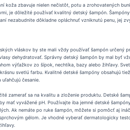
 koža zbavuje nielen nečistôt, potu a zrohovatených bunie
vmi, je dôležité používať kvalitný detský šampón. Šampón
vaní nezabudnite dôkladne opláchnuť vzniknutú penu, jej z
tských vláskov by ste mali vždy používať šampón určený p
vlasy dehydratovať. Správny detský šampón by mal byť vž
ahom výťažkov zo šípok, nechtíka, bazy alebo žihľavy. Sv
ásnu svetlú farbu. Kvalitné detské šampóny obsahujú tiež
 uľahčujú česanie.
žité zamerať sa na kvalitu a zloženie produktu. Detské šam
by mať vyvážené pH. Používajte iba jemné detské šampóny. 
elých. Ak nemáte po ruke šampón, môžete si pomôcť aj iná
y sprchovým gélom. Je vhodné vyberať dermatologicky tes
ihľavy.