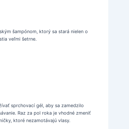
tským šampónom, ktorý sa stará nielen o
tia veľmi šetrne.
žívať sprchovací gél, aby sa zamedzilo
sávanie. Raz za pol roka je vhodné zmeniť
umičky, ktoré nezamotávajú vlasy.