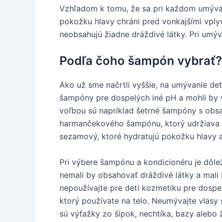
Vzhľadom k tomu, že sa pri každom umývaní
pokožku hlavy chráni pred vonkajšími vply
neobsahujú žiadne dráždivé látky. Pri umý
Podľa čoho šampón vybrať?
Ako už sme načrtli vyššie, na umývanie de
šampóny pre dospelých iné pH a mohli by 
voľbou sú napríklad šetrné šampóny s obs
harmančekového šampónu, ktorý udržiava kr
sezamový, ktoré hydratujú pokožku hlavy a
Pri výbere šampónu a kondicionéru je dôle
nemali by obsahovať dráždivé látky a mali 
nepoužívajte pre deti kozmetiku pre dosp
ktorý používate na telo. Neumývajte vlas
sú výťažky zo šípok, nechtíka, bazy alebo ž