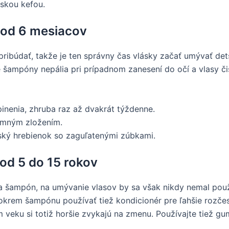
skou kefou.
í od 6 mesiacov
pribúdať, takže je ten správny čas vlásky začať umývať de
ké šampóny nepália pri prípadnom zanesení do očí a vlasy čis
inenia, zhruba raz až dvakrát týždenne.
jemným zložením.
ský hrebienok so zaguľatenými zúbkami.
 od 5 do 15 rokov
iba šampón, na umývanie vlasov by sa však nikdy nemal pou
l okrem šampónu používať tiež kondicionér pre ľahšie rozče
m veku si totiž horšie zvykajú na zmenu. Používajte tiež g