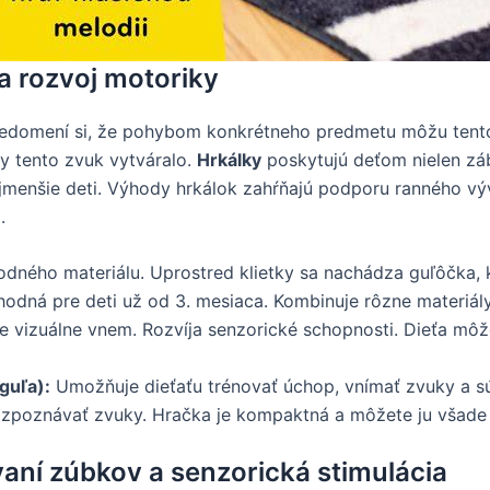
a rozvoj motoriky
i uvedomení si, že pohybom konkrétneho predmetu môžu tento
by tento zvuk vytváralo.
Hrkálky
poskytujú deťom nielen zába
ajmenšie deti. Výhody hrkálok zahŕňajú podporu ranného vý
.
dného materiálu. Uprostred klietky sa nachádza guľôčka, k
odná pre deti už od 3. mesiaca. Kombinuje rôzne materiál
e vizuálne vnem. Rozvíja senzorické schopnosti. Dieťa môž
guľa):
Umožňuje dieťaťu trénovať úchop, vnímať zvuky a s
ozpoznávať zvuky. Hračka je kompaktná a môžete ju všade 
vaní zúbkov a senzorická stimulácia