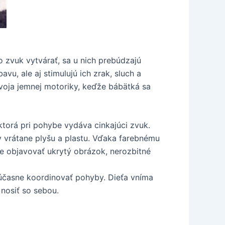
 zvuk vytvárať, sa u nich prebúdzajú
vu, ale aj stimulujú ich zrak, sluch a
voja jemnej motoriky, keďže bábätká sa
torá pri pohybe vydáva cinkajúci zvuk.
y vrátane plyšu a plastu. Vďaka farebnému
e objavovať ukrytý obrázok, nerozbitné
účasne koordinovať pohyby. Dieťa vníma
nosiť so sebou.