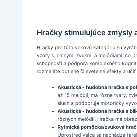
Hračky stimulujúce zmysly 
Hračky pre túto vekovú kategóriu sú vyráb
vzory s jemnými zvukmi a melódiami, čo pri
schopností a podpora komplexného kognití
rozmanité odtiene či svetelné efekty a učiť
Akustická - hudobná hračka s 
až 15 melódií, má rôzne tvary, zv
sluch a podporuje motorický vývoj
Akustická - hudobná hračka s bl
rôznych melódií. Hračka má obrazo
Rytmická pomôcka/zvuková hračk
Uprostred valca sa nachádza fare