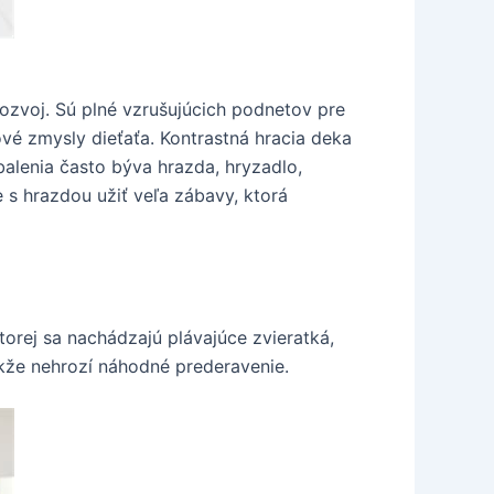
ozvoj. Sú plné vzrušujúcich podnetov pre
ové zmysly dieťaťa. Kontrastná hracia deka
alenia často býva hrazda, hryzadlo,
 s hrazdou užiť veľa zábavy, ktorá
orej sa nachádzajú plávajúce zvieratká,
akže nehrozí náhodné prederavenie.