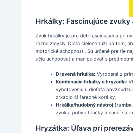
Hrkálky: Fascinujúce zvuky 
Zvuk hrkálky je pre deti fascinujúci a pr
rôzne zmysly. Dieťa cielene túži po tom, a
motorické schopnosti. Sú určené pre tie n
učia uchopovať a manipulovať s predmetmi
Drevená hrkálka:
Vyrobená z príro
Kombinácia hrkálky a hryzadla:
Vh
vyhotoveniu u dieťaťa povzbudzuj
zrkadlo či farebné korálky.
Hrkálka/hudobný nástroj (rumba 
zvuk a pohyb hračky a naučí sa r
Hryzátka: Úľava pri prerezá