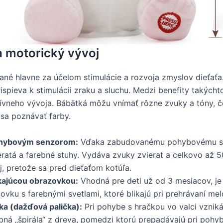
a motorický vývoj
ané hlavne za účelom stimulácie a rozvoja zmyslov dieťaťa
spieva k stimulácii zraku a sluchu. Medzi benefity takýcht
vneho vývoja. Bábätká môžu vnímať rôzne zvuky a tóny, čo
 sa poznávať farby.
pohybovým senzorom:
Vďaka zabudovanému pohybovému sen
ieratá a farebné stuhy. Vydáva zvuky zvierat a celkovo až 5
, pretože sa pred dieťaťom kotúľa.
ikajúcou obrazovkou:
Vhodná pre deti už od 3 mesiacov, je 
vku s farebnými svetlami, ktoré blikajú pri prehrávaní mel
a (dažďová palička):
Pri pohybe s hračkou vo valci vznik
bná „špirála“ z dreva, pomedzi ktorú prepadávajú pri pohy