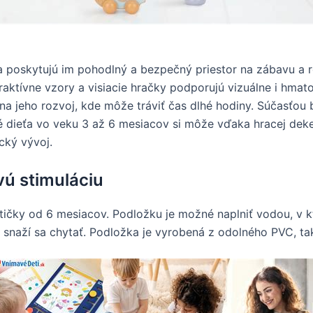
 a poskytujú im pohodlný a bezpečný priestor na zábavu a r
traktívne vzory a visiacie hračky podporujú vizuálne i hmat
a jeho rozvoj, kde môže tráviť čas dlhé hodiny. Súčasťou b
é dieťa vo veku 3 až 6 mesiacov si môže vďaka hracej deke
cký vývoj.
ú stimuláciu
ičky od 6 mesiacov. Podložku je možné naplniť vodou, v kt
 a snaží sa chytať. Podložka je vyrobená z odolného PVC, t