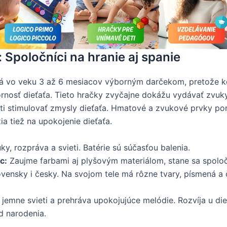
 Spoločníci na hranie aj spanie
á vo veku 3 až 6 mesiacov výborným darčekom, pretože ko
nosť dieťaťa. Tieto hračky zvyčajne dokážu vydávať zvuky
ti stimulovať zmysly dieťaťa. Hmatové a zvukové prvky pom
a tiež na upokojenie dieťaťa.
y, rozpráva a svieti. Batérie sú súčasťou balenia.
c:
Zaujme farbami aj plyšovým materiálom, stane sa spoločn
slovensky i česky. Na svojom tele má rôzne tvary, písmená a 
jemne svieti a prehráva upokojujúce melódie. Rozvíja u die
d narodenia.