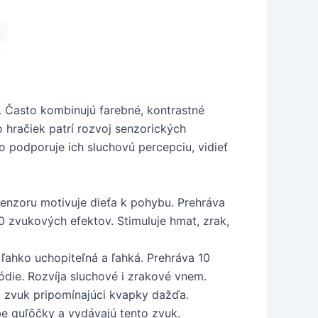
. Často kombinujú farebné, kontrastné
o hračiek patrí rozvoj senzorických
 podporuje ich sluchovú percepciu, vidieť
zoru motivuje dieťa k pohybu. Prehráva
0 zvukových efektov. Stimuluje hmat, zrak,
ľahko uchopiteľná a ľahká. Prehráva 10
ódie. Rozvíja sluchové i zrakové vnem.
á zvuk pripomínajúci kvapky dažďa.
be guľôčky a vydávajú tento zvuk.