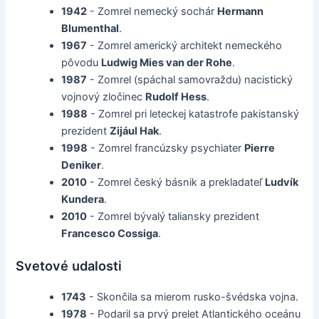
1942
- Zomrel nemecký sochár
Hermann
Blumenthal
.
1967
- Zomrel americký architekt nemeckého
pôvodu
Ludwig Mies van der Rohe
.
1987
- Zomrel (spáchal samovraždu) nacistický
vojnový zločinec
Rudolf Hess
.
1988
- Zomrel pri leteckej katastrofe pakistanský
prezident
Zijául Hak
.
1998
- Zomrel francúzsky psychiater
Pierre
Deniker
.
2010
- Zomrel český básnik a prekladateľ
Ludvík
Kundera
.
2010
- Zomrel bývalý taliansky prezident
Francesco Cossiga
.
Svetové udalosti
1743
- Skončila sa mierom rusko-švédska vojna.
1978
- Podaril sa prvý prelet Atlantického oceánu