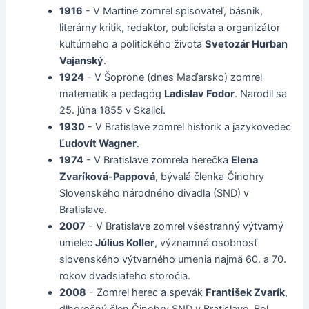
1916
- V Martine zomrel spisovateľ, básnik,
literárny kritik, redaktor, publicista a organizátor
kultúrneho a politického života
Svetozár Hurban
Vajanský
.
1924
- V Šoprone (dnes Maďarsko) zomrel
matematik a pedagóg
Ladislav Fodor
. Narodil sa
25. júna 1855 v Skalici.
1930
- V Bratislave zomrel historik a jazykovedec
Ľudovít Wagner
.
1974
- V Bratislave zomrela herečka
Elena
Zvaríková-Pappová
, bývalá členka Činohry
Slovenského národného divadla (SND) v
Bratislave.
2007
- V Bratislave zomrel všestranný výtvarný
umelec
Július Koller
, významná osobnosť
slovenského výtvarného umenia najmä 60. a 70.
rokov dvadsiateho storočia.
2008
- Zomrel herec a spevák
František Zvarík
,