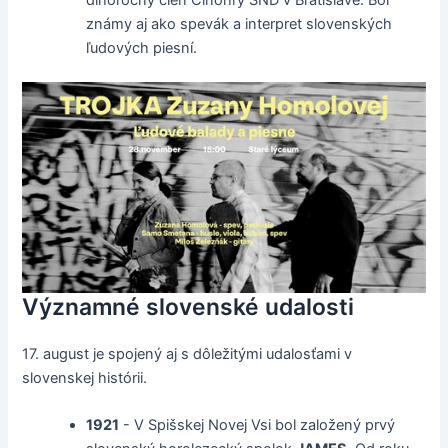
dlhoročný člen Činohry SND v Bratislave. Bol
známy aj ako spevák a interpret slovenských
ľudových piesní.
Významné slovenské udalosti
17. august je spojený aj s dôležitými udalosťami v
slovenskej histórii.
1921
- V Spišskej Novej Vsi bol založený prvý