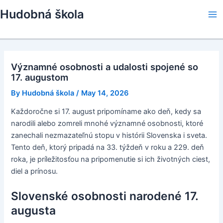
Skip
Hudobná škola
to
Ma
content
Me
Významné osobnosti a udalosti spojené so
17. augustom
By
Hudobná škola
/
May 14, 2026
Každoročne si 17. august pripomíname ako deň, kedy sa
narodili alebo zomreli mnohé významné osobnosti, ktoré
zanechali nezmazateľnú stopu v histórii Slovenska i sveta.
Tento deň, ktorý pripadá na 33. týždeň v roku a 229. deň
roka, je príležitosťou na pripomenutie si ich životných ciest,
diel a prínosu.
Slovenské osobnosti narodené 17.
augusta