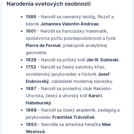
Narodenia svetových osobností
1586
- Narodil sa nemecký teológ, filozof a
básnik
Johannes Valentin Andreae
.
1601
- Narodil sa francúzsky matematik,
spolutvorca počtu pravdepodobnosti a fyzik
Pierre de Fermat
, priekopník analytickej
geometrie.
1629
- Narodil sa poľský kráľ
Ján III. Sobieski
.
1753
- Narodil sa český katolícky kňaz,
osvietenský jazykovedec a historik
Josef
Dobrovský
, zakladateľ modernej slavistiky.
1887
- Narodil sa posledný cisár Rakúsko-
Uhorska, český a uhorský kráľ
Karol I.
Habsburský
.
1888
- Narodil sa český akademik, pedagóg a
jazykovedec
František Trávníček
.
1893
- Narodila sa americká herečka
Mae
Westová
.