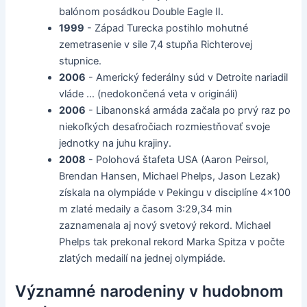
balónom posádkou Double Eagle II.
1999
- Západ Turecka postihlo mohutné
zemetrasenie v sile 7,4 stupňa Richterovej
stupnice.
2006
- Americký federálny súd v Detroite nariadil
vláde ... (nedokončená veta v origináli)
2006
- Libanonská armáda začala po prvý raz po
niekoľkých desaťročiach rozmiestňovať svoje
jednotky na juhu krajiny.
2008
- Polohová štafeta USA (Aaron Peirsol,
Brendan Hansen, Michael Phelps, Jason Lezak)
získala na olympiáde v Pekingu v disciplíne 4x100
m zlaté medaily a časom 3:29,34 min
zaznamenala aj nový svetový rekord. Michael
Phelps tak prekonal rekord Marka Spitza v počte
zlatých medailí na jednej olympiáde.
Významné narodeniny v hudobnom