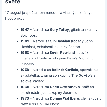
svete
17. august je aj dátumom narodenia viacerých známych
hudobníkov.
1947
- Narodil sa
Gary Talley
, gitarista skupiny
Box Tops.
1949
- Narodil sa
Sib Hashian
(rodený John
Hashian), exbubeník skupiny Boston.
1953
- Narodil sa
Kevin Rowland
, spevák,
gitarista a frontman skupiny Dexy's Midnight
Runners.
1958
- Narodila sa
Belinda Carlisle
, speváčka a
skladateľka, známa zo skupiny The Go-Go's a
sólovej kariéry.
1965
- Narodil sa
Deen Castronovo
, hráč na
bicích nástrojoch skupiny Journey.
1970
- Narodil sa
Donnie Wahlberg
, člen skupiny
New Kids On The Block.