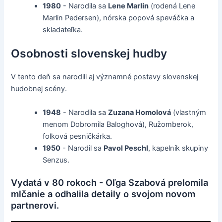
1980
- Narodila sa
Lene Marlin
(rodená Lene
Marlin Pedersen), nórska popová speváčka a
skladateľka.
Osobnosti slovenskej hudby
V tento deň sa narodili aj významné postavy slovenskej
hudobnej scény.
1948
- Narodila sa
Zuzana Homolová
(vlastným
menom Dobromila Baloghová), Ružomberok,
folková pesničkárka.
1950
- Narodil sa
Pavol Peschl
, kapelník skupiny
Senzus.
Vydatá v 80 rokoch - Oľga Szabová prelomila
mlčanie a odhalila detaily o svojom novom
partnerovi.