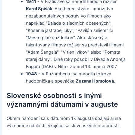
1941
- V Bratislave sa narodil herec a režisér
Karol Spišák
. Ako herec stvárnil množstvo
nezabudnuteľných postáv vo filmoch ako
napríklad "Balada o siedmich obesených",
"Kosenie jastrabej lúky", "Pavilón šeliem" či
"Mesto plné dáždnikov". Ako skúsený a
talentovaný filmový režisér sa predstavil filmami
"Adam Šangala", "V tieni vlkov" alebo "Pomsta
starej dámy". Dlhé roky pôsobil v Divadle Andreja
Bagara (DAB) v Nitre. Zomrel 13. marca 2007.
1948
- V Ružomberku sa narodila folková
hudobníčka a speváčka
Zuzana Homolová
.
Slovenské osobnosti s inými
významnými dátumami v auguste
Okrem narodení sa s dátumom 17. augusta spájajú aj iné
významné udalosti týkajúce sa slovenských osobností.