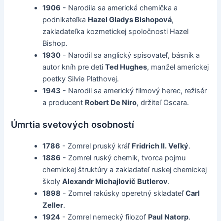
1906
- Narodila sa americká chemička a
podnikateľka
Hazel Gladys Bishopová
,
zakladateľka kozmetickej spoločnosti Hazel
Bishop.
1930
- Narodil sa anglický spisovateľ, básnik a
autor kníh pre deti
Ted Hughes
, manžel americkej
poetky Silvie Plathovej.
1943
- Narodil sa americký filmový herec, režisér
a producent
Robert De Niro
, držiteľ Oscara.
Úmrtia svetových osobností
1786
- Zomrel pruský kráľ
Fridrich II. Veľký
.
1886
- Zomrel ruský chemik, tvorca pojmu
chemickej štruktúry a zakladateľ ruskej chemickej
školy
Alexandr Michajlovič Butlerov
.
1898
- Zomrel rakúsky operetný skladateľ
Carl
Zeller
.
1924
- Zomrel nemecký filozof
Paul Natorp
.