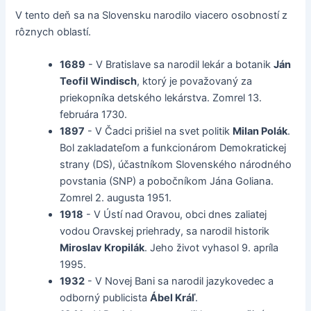
V tento deň sa na Slovensku narodilo viacero osobností z
rôznych oblastí.
1689
- V Bratislave sa narodil lekár a botanik
Ján
Teofil Windisch
, ktorý je považovaný za
priekopníka detského lekárstva. Zomrel 13.
februára 1730.
1897
- V Čadci prišiel na svet politik
Milan Polák
.
Bol zakladateľom a funkcionárom Demokratickej
strany (DS), účastníkom Slovenského národného
povstania (SNP) a pobočníkom Jána Goliana.
Zomrel 2. augusta 1951.
1918
- V Ústí nad Oravou, obci dnes zaliatej
vodou Oravskej priehrady, sa narodil historik
Miroslav Kropilák
. Jeho život vyhasol 9. apríla
1995.
1932
- V Novej Bani sa narodil jazykovedec a
odborný publicista
Ábel Kráľ
.