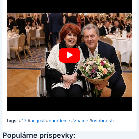
tags:
#
17
#
august
#
narodenie
#
zname
#
osobnosti
Populárne príspevky: