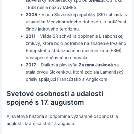
slovenský horolezecký spolok
JAMES
. Od roku
1968 nesie názov IAMES.
2005
- Vláda Slovenskej republiky (SR) súhlasila s
uzavretím Medzinárodného dohovoru o potláčaní
činov jadrového terorizmu.
2011
- Vláda SR schválila doplnenie Lisabonskej
zmluvy, ktoré bolo potrebné na zriadenie trvalého
Európskeho stabilizačného mechanizmu (ESM),
nástupcu dočasného eurovalu.
2017
- Diaľková plavkyňa
Zuzana Jusková
sa
stala prvou Slovenkou, ktorá zdolala Lamanšský
prieliv spájajúci Francúzsko s Anglickom.
Svetové osobnosti a udalosti
spojené s 17. augustom
Aj svetová história si pripomína významné osobnosti a
udalosti, ktoré sa stali 17. augusta.