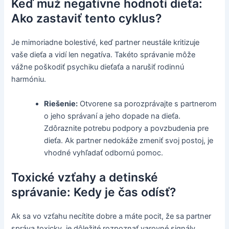
Keď muž negatívne hodnotí dieťa:
Ako zastaviť tento cyklus?
Je mimoriadne bolestivé, keď partner neustále kritizuje
vaše dieťa a vidí len negatíva. Takéto správanie môže
vážne poškodiť psychiku dieťaťa a narušiť rodinnú
harmóniu.
Riešenie:
Otvorene sa porozprávajte s partnerom
o jeho správaní a jeho dopade na dieťa.
Zdôraznite potrebu podpory a povzbudenia pre
dieťa. Ak partner nedokáže zmeniť svoj postoj, je
vhodné vyhľadať odbornú pomoc.
Toxické vzťahy a detinské
správanie: Kedy je čas odísť?
Ak sa vo vzťahu necítite dobre a máte pocit, že sa partner
správa toxicky, je dôležité rozpoznať varovné signály.