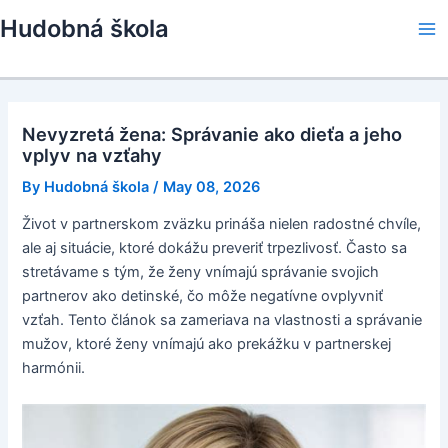
Skip
Hudobná škola
to
Ma
content
Me
Nevyzretá žena: Správanie ako dieťa a jeho
vplyv na vzťahy
By
Hudobná škola
/
May 08, 2026
Život v partnerskom zväzku prináša nielen radostné chvíle,
ale aj situácie, ktoré dokážu preveriť trpezlivosť. Často sa
stretávame s tým, že ženy vnímajú správanie svojich
partnerov ako detinské, čo môže negatívne ovplyvniť
vzťah. Tento článok sa zameriava na vlastnosti a správanie
mužov, ktoré ženy vnímajú ako prekážku v partnerskej
harmónii.