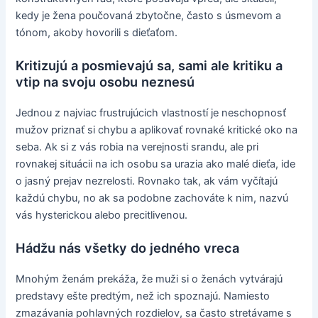
kedy je žena poučovaná zbytočne, často s úsmevom a
tónom, akoby hovorili s dieťaťom.
Kritizujú a posmievajú sa, sami ale kritiku a
vtip na svoju osobu neznesú
Jednou z najviac frustrujúcich vlastností je neschopnosť
mužov priznať si chybu a aplikovať rovnaké kritické oko na
seba. Ak si z vás robia na verejnosti srandu, ale pri
rovnakej situácii na ich osobu sa urazia ako malé dieťa, ide
o jasný prejav nezrelosti. Rovnako tak, ak vám vyčítajú
každú chybu, no ak sa podobne zachováte k nim, nazvú
vás hysterickou alebo precitlivenou.
Hádžu nás všetky do jedného vreca
Mnohým ženám prekáža, že muži si o ženách vytvárajú
predstavy ešte predtým, než ich spoznajú. Namiesto
zmazávania pohlavných rozdielov, sa často stretávame s