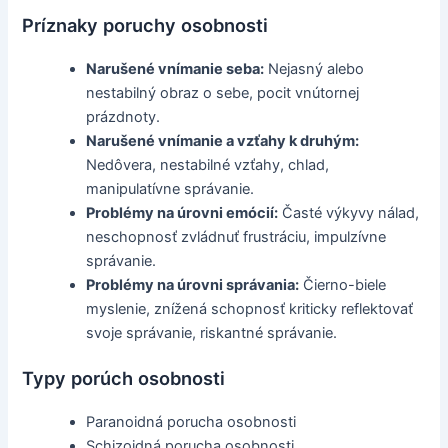
Príznaky poruchy osobnosti
Narušené vnímanie seba:
Nejasný alebo
nestabilný obraz o sebe, pocit vnútornej
prázdnoty.
Narušené vnímanie a vzťahy k druhým:
Nedôvera, nestabilné vzťahy, chlad,
manipulatívne správanie.
Problémy na úrovni emócií:
Časté výkyvy nálad,
neschopnosť zvládnuť frustráciu, impulzívne
správanie.
Problémy na úrovni správania:
Čierno-biele
myslenie, znížená schopnosť kriticky reflektovať
svoje správanie, riskantné správanie.
Typy porúch osobnosti
Paranoidná porucha osobnosti
Schizoidná porucha osobnosti