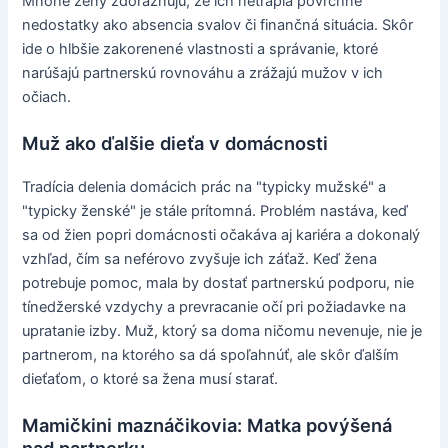
Mnohé ženy zdôrazňujú, že ich netrápia povrchné
nedostatky ako absencia svalov či finančná situácia. Skôr
ide o hlbšie zakorenené vlastnosti a správanie, ktoré
narúšajú partnerskú rovnováhu a zrážajú mužov v ich
očiach.
Muž ako ďalšie dieťa v domácnosti
Tradícia delenia domácich prác na "typicky mužské" a
"typicky ženské" je stále prítomná. Problém nastáva, keď
sa od žien popri domácnosti očakáva aj kariéra a dokonalý
vzhľad, čím sa neférovo zvyšuje ich záťaž. Keď žena
potrebuje pomoc, mala by dostať partnerskú podporu, nie
tínedžerské vzdychy a prevracanie očí pri požiadavke na
upratanie izby. Muž, ktorý sa doma ničomu nevenuje, nie je
partnerom, na ktorého sa dá spoľahnúť, ale skôr ďalším
dieťaťom, o ktoré sa žena musí starať.
Mamičkini maznáčikovia: Matka povýšená