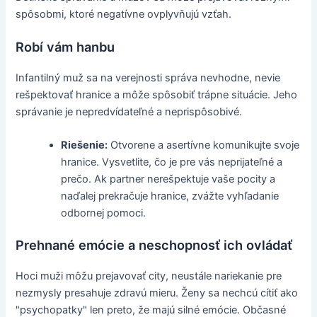
spôsobmi, ktoré negatívne ovplyvňujú vzťah.
Robí vám hanbu
Infantilný muž sa na verejnosti správa nevhodne, nevie
rešpektovať hranice a môže spôsobiť trápne situácie. Jeho
správanie je nepredvídateľné a neprispôsobivé.
Riešenie:
Otvorene a asertívne komunikujte svoje
hranice. Vysvetlite, čo je pre vás neprijateľné a
prečo. Ak partner nerešpektuje vaše pocity a
naďalej prekračuje hranice, zvážte vyhľadanie
odbornej pomoci.
Prehnané emócie a neschopnosť ich ovládať
Hoci muži môžu prejavovať city, neustále nariekanie pre
nezmysly presahuje zdravú mieru. Ženy sa nechcú cítiť ako
"psychopatky" len preto, že majú silné emócie. Občasné