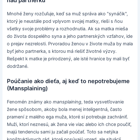
nad partnerku
Mnohé ženy rozčuľuje, keď sa muž správa ako "synáčik",
ktorý je neustále pod vplyvom svojej matky, rieši s ňou
všetky svoje problémy a rozhodnutia. Ak sa matka mieša
do života dospelého syna a jeho partnerských vzťahov, ide
o prejav nezrelosti. Prvoradou ženou v živote muža by mala
byť jeho partnerka, s ktorou má riešiť životné výzvy.
Rešpekt k matke je prirodzený, ale isté hranice by mali byť
dodržané.
Poúčanie ako dieťa, aj keď to nepotrebujeme
(Mansplaining)
Fenomén známy ako
mansplaining
, teda vysvetľovanie
žene spôsobom, akoby bola menej inteligentná, často
pramení z malého ega muža, ktoré si potrebuje zachrániť.
Muži, ktorí neznesú, ak žena vie viac alebo ich chce poučiť,
majú tendenciu sami ju začali poúčať. Toto sa netýka
konštruktívnych rád, ktoré posúvajú vpred, ale situácií,