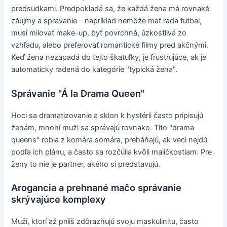
predsudkami. Predpokladá sa, že každá žena má rovnaké
záujmy a správanie - napríklad nemôže mať rada futbal,
musí milovať make-up, byť povrchná, úzkostlivá zo
vzhľadu, alebo preferovať romantické filmy pred akčnými.
Keď žena nezapadá do tejto škatuľky, je frustrujúce, ak je
automaticky radená do kategórie "typická žena".
Správanie "Á la Drama Queen"
Hoci sa dramatizovanie a sklon k hystérii často pripisujú
ženám, mnohí muži sa správajú rovnako. Títo "drama
queens" robia z komára somára, preháňajú, ak veci nejdú
podľa ich plánu, a často sa rozčúlia kvôli maličkostiam. Pre
ženy to nie je partner, akého si predstavujú.
Arogancia a prehnané mačo správanie
skrývajúce komplexy
Muži, ktorí až príliš zdôrazňujú svoju maskulinitu, často