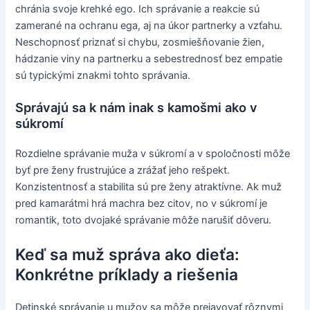
chránia svoje krehké ego. Ich správanie a reakcie sú
zamerané na ochranu ega, aj na úkor partnerky a vzťahu.
Neschopnosť priznať si chybu, zosmiešňovanie žien,
hádzanie viny na partnerku a sebestrednosť bez empatie
sú typickými znakmi tohto správania.
Správajú sa k nám inak s kamošmi ako v
súkromí
Rozdielne správanie muža v súkromí a v spoločnosti môže
byť pre ženy frustrujúce a zrážať jeho rešpekt.
Konzistentnosť a stabilita sú pre ženy atraktívne. Ak muž
pred kamarátmi hrá machra bez citov, no v súkromí je
romantik, toto dvojaké správanie môže narušiť dôveru.
Keď sa muž správa ako dieťa:
Konkrétne príklady a riešenia
Detinské správanie u mužov sa môže prejavovať rôznymi