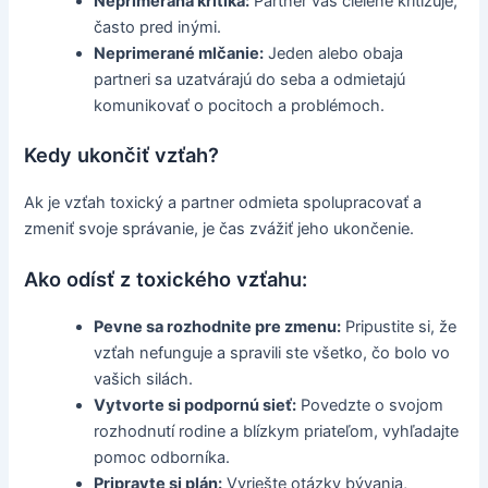
Neprimeraná kritika:
Partner vás cielene kritizuje,
často pred inými.
Neprimerané mlčanie:
Jeden alebo obaja
partneri sa uzatvárajú do seba a odmietajú
komunikovať o pocitoch a problémoch.
Kedy ukončiť vzťah?
Ak je vzťah toxický a partner odmieta spolupracovať a
zmeniť svoje správanie, je čas zvážiť jeho ukončenie.
Ako odísť z toxického vzťahu:
Pevne sa rozhodnite pre zmenu:
Pripustite si, že
vzťah nefunguje a spravili ste všetko, čo bolo vo
vašich silách.
Vytvorte si podpornú sieť:
Povedzte o svojom
rozhodnutí rodine a blízkym priateľom, vyhľadajte
pomoc odborníka.
Pripravte si plán:
Vyriešte otázky bývania,