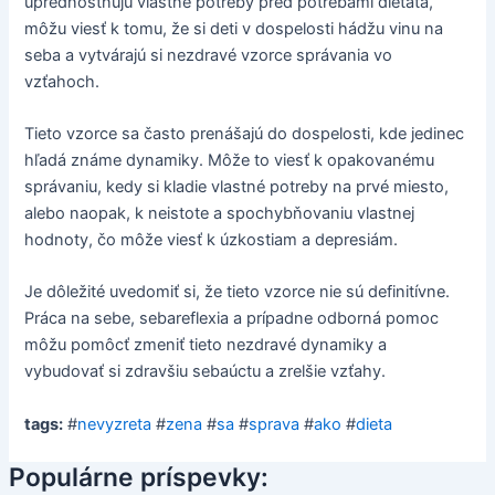
uprednostňujú vlastné potreby pred potrebami dieťaťa,
môžu viesť k tomu, že si deti v dospelosti hádžu vinu na
seba a vytvárajú si nezdravé vzorce správania vo
vzťahoch.
Tieto vzorce sa často prenášajú do dospelosti, kde jedinec
hľadá známe dynamiky. Môže to viesť k opakovanému
správaniu, kedy si kladie vlastné potreby na prvé miesto,
alebo naopak, k neistote a spochybňovaniu vlastnej
hodnoty, čo môže viesť k úzkostiam a depresiám.
Je dôležité uvedomiť si, že tieto vzorce nie sú definitívne.
Práca na sebe, sebareflexia a prípadne odborná pomoc
môžu pomôcť zmeniť tieto nezdravé dynamiky a
vybudovať si zdravšiu sebaúctu a zrelšie vzťahy.
tags:
#
nevyzreta
#
zena
#
sa
#
sprava
#
ako
#
dieta
Populárne príspevky: