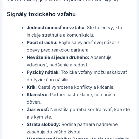
Signály toxického vzťahu
Jednostrannosť vo vzťahu:
Ste to len vy, kto
iniciuje stretnutia a komunikáciu.
Pocit strachu:
Bojíte sa vyjadriť svoj názor z
obavy pred reakciou partnera.
Neváženie si jeden druhého:
Absentuje
vďačnosť, nadšenie a radosť.
Fyzický nátlak:
Toxické vzťahy môžu eskalovať
do fyzického násilia.
Krik:
Časté vyhrotené konflikty a kričanie.
Klamstvo:
Partner často klame, čo narúša
dôveru.
Žiarlivosť:
Neustála potreba kontrolovať, kde ste
a s kým ste.
Strata slobody:
Rodina partnera nadmerne
zasahuje do vášho života.