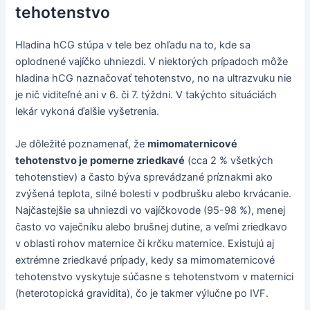
tehotenstvo
Hladina hCG stúpa v tele bez ohľadu na to, kde sa
oplodnené vajíčko uhniezdi. V niektorých prípadoch môže
hladina hCG naznačovať tehotenstvo, no na ultrazvuku nie
je nič viditeľné ani v 6. či 7. týždni. V takýchto situáciách
lekár vykoná ďalšie vyšetrenia.
Je dôležité poznamenať, že
mimomaternicové
tehotenstvo je pomerne zriedkavé
(cca 2 % všetkých
tehotenstiev) a často býva sprevádzané príznakmi ako
zvýšená teplota, silné bolesti v podbrušku alebo krvácanie.
Najčastejšie sa uhniezdi vo vajíčkovode (95-98 %), menej
často vo vaječníku alebo brušnej dutine, a veľmi zriedkavo
v oblasti rohov maternice či krčku maternice. Existujú aj
extrémne zriedkavé prípady, kedy sa mimomaternicové
tehotenstvo vyskytuje súčasne s tehotenstvom v maternici
(heterotopická gravidita), čo je takmer výlučne po IVF.