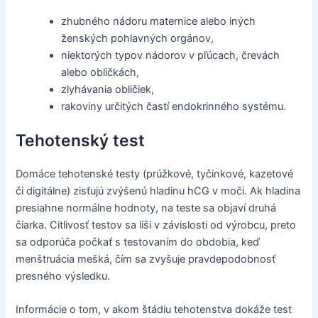
zhubného nádoru maternice alebo iných
ženských pohlavných orgánov,
niektorých typov nádorov v pľúcach, črevách
alebo obličkách,
zlyhávania obličiek,
rakoviny určitých častí endokrinného systému.
Tehotenský test
Domáce tehotenské testy (prúžkové, tyčinkové, kazetové
či digitálne) zisťujú zvýšenú hladinu hCG v moči. Ak hladina
presiahne normálne hodnoty, na teste sa objaví druhá
čiarka. Citlivosť testov sa líši v závislosti od výrobcu, preto
sa odporúča počkať s testovaním do obdobia, keď
menštruácia mešká, čím sa zvyšuje pravdepodobnosť
presného výsledku.
Informácie o tom, v akom štádiu tehotenstva dokáže test