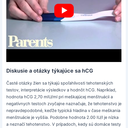
Diskusie a otázky týkajúce sa hCG
Časté otázky žien sa týkajú spoľahlivosti tehotenských
testov, interpretácie výsledkov a hodnôt hCG. Napríklad,
hodnota hCG 2,70 mIU/ml pri meškajúcej menštruácii a
negatívnych testoch zvyčajne naznačuje, že tehotenstvo je
nepravdepodobné, keďže typická hladina v čase meškania
menštruácie je vyššia. Podobne hodnota 2.00 IU/l je nízka
a neznačí tehotenstvo. V prípadoch, kedy sú domáce testy