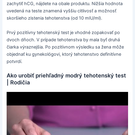
zachytiť hCG, nájdete na obale produktu. Nižšia hodnota
uvedená na teste znamená vyššiu citlivosť a možnosť
skoršieho zistenia tehotenstva (od 10 mIU/ml).
Prvý pozitívny tehotenský test je vhodné zopakovať po
dvoch dňoch. V prípade tehotenstva by mala byť druhá
čiarka výraznejšia. Po pozitívnom výsledku sa žena môže
objednať ku gynekológovi, ktorý tehotenstvo definitívne
potvrdí.
Ako urobiť priehľadný modrý tehotenský test
| Rodičia