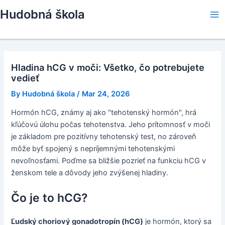
Skip
Hudobná škola
to
Ma
content
Me
Hladina hCG v moči: Všetko, čo potrebujete
vedieť
By
Hudobná škola
/
Mar 24, 2026
Hormón hCG, známy aj ako "tehotenský hormón", hrá
kľúčovú úlohu počas tehotenstva. Jeho prítomnosť v moči
je základom pre pozitívny tehotenský test, no zároveň
môže byť spojený s nepríjemnými tehotenskými
nevoľnosťami. Poďme sa bližšie pozrieť na funkciu hCG v
ženskom tele a dôvody jeho zvýšenej hladiny.
Čo je to hCG?
Ľudský choriový gonadotropín (hCG)
je hormón, ktorý sa