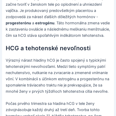
začne tvoriť v ženskom tele po oplodnení a uhniezdení
vajíčka. Je produkovaný predovšetkým placentou a
zodpovedá za nárast ďalších dôležitých hormónov -
progesterónu
a
estrogénu
. Táto hormonálna zmena vedie
k zastaveniu ovulácie a následnému meškaniu menštruácie,
čím sa hCG stáva spoľahlivým indikátorom tehotenstva.
HCG a tehotenské nevoľnosti
Výrazný nárast hladiny hCG je často spojený s typickými
tehotenskými nevoľnosťami. Medzi tieto symptómy patrí
nechutenstvo, nutkanie na zvracanie a zmenené vnímanie
vôní. V kombinácii s účinkom estrogénu a progesterónu na
spomalenie tráviaceho traktu nie je prekvapujúce, že sa
mnohé ženy v prvých týždňoch tehotenstva cítia nevoľne.
Počas prvého trimestra sa hladina hCG v tele ženy
zdvojnásobuje každý druhý až tretí deň. Tvorba tohto