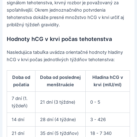
signálom tehotenstva, krvný rozbor je považovaný za
spoľahlivejší. Okrem jednoznačného potvrdenia
tehotenstva dokáže presné množstvo hCG v krvi určiť aj
približný týždeň gravidity.
Hodnoty hCG v krvi počas tehotenstva
Nasledujúca tabuľka uvádza orientačné hodnoty hladiny
hCG v krvi počas jednotlivých týždňov tehotenstva:
Doba od
Doba od poslednej
Hladina hCG v
počatia
menštruácie
krvi (mIU/ml)
7 dní (1.
21 dní (3 týždne)
0 - 5
týždeň)
14 dní
28 dní (4 týždne)
3 - 426
21 dní
35 dní (5 týždňov)
18 - 7 340