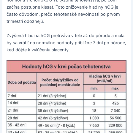
hormónu vrcholí okolo 11. týždňa tehotenstva, po čom
začína postupne klesať. Toto znižovanie hladiny hCG je
často dôvodom, prečo tehotenské nevoľnosti po prvom
trimestri odoznejú.
Zvýšená hladina hCG pretrváva v tele až do pôrodu a mala
by sa vrátiť na normálne hodnoty približne 7 dní po pôrode,
keď dôjde k vylúčeniu placenty.