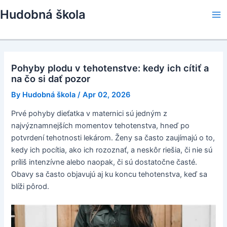
Skip
Hudobná škola
to
Ma
content
Me
Pohyby plodu v tehotenstve: kedy ich cítiť a
na čo si dať pozor
By
Hudobná škola
/
Apr 02, 2026
Prvé pohyby dieťatka v maternici sú jedným z
najvýznamnejších momentov tehotenstva, hneď po
potvrdení tehotnosti lekárom. Ženy sa často zaujímajú o to,
kedy ich pocítia, ako ich rozoznať, a neskôr riešia, či nie sú
príliš intenzívne alebo naopak, či sú dostatočne časté.
Obavy sa často objavujú aj ku koncu tehotenstva, keď sa
blíži pôrod.