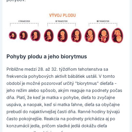
Pohyby plodu a jeho biorytmus
Približne medzi 28. až 32. týždňom tehotenstva sa
frekvencia pohybových aktivít bábätiek ustáli. V tomto
období je možné pozorovať určitý "biorytmus" dieťaťa -
jeho režim alebo spôsob, akým reaguje na podnety počas
dňa. Platí, že keď je matka v pohybe, dieťa to zvyčajne
uspáva, a naopak, keď si matka ľahne, dieťa sa obyčajne
prebudí do najaktívnejšej časti dňa. Ranné hodiny bývajú
často pokojnejšie. Reakcia na podnety prichádza aj po
konzumácii jedla, pričom sladké jedlá dokážu dieťa