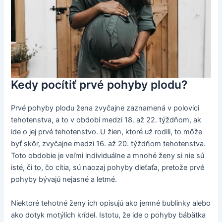
Kedy pocítiť prvé pohyby plodu?
Prvé pohyby plodu žena zvyčajne zaznamená v polovici
tehotenstva, a to v období medzi 18. až 22. týždňom, ak
ide o jej prvé tehotenstvo. U žien, ktoré už rodili, to môže
byť skôr, zvyčajne medzi 16. až 20. týždňom tehotenstva.
Toto obdobie je veľmi individuálne a mnohé ženy si nie sú
isté, či to, čo cítia, sú naozaj pohyby dieťaťa, pretože prvé
pohyby bývajú nejasné a letmé.
Niektoré tehotné ženy ich opisujú ako jemné bublinky alebo
ako dotyk motýlích krídel. Istotu, že ide o pohyby bábätka