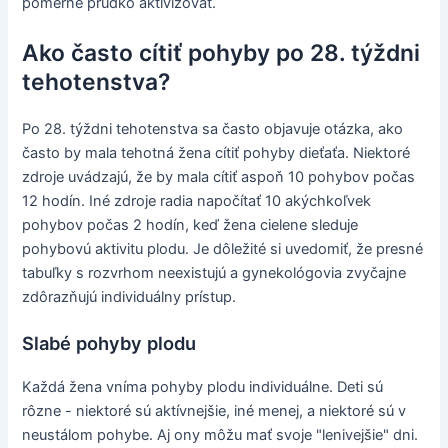
pomerne prudko aktivizovať.
Ako často cítiť pohyby po 28. týždni
tehotenstva?
Po 28. týždni tehotenstva sa často objavuje otázka, ako
často by mala tehotná žena cítiť pohyby dieťaťa. Niektoré
zdroje uvádzajú, že by mala cítiť aspoň 10 pohybov počas
12 hodín. Iné zdroje radia napočítať 10 akýchkoľvek
pohybov počas 2 hodín, keď žena cielene sleduje
pohybovú aktivitu plodu. Je dôležité si uvedomiť, že presné
tabuľky s rozvrhom neexistujú a gynekológovia zvyčajne
zdôrazňujú individuálny prístup.
Slabé pohyby plodu
Každá žena vníma pohyby plodu individuálne. Deti sú
rôzne - niektoré sú aktívnejšie, iné menej, a niektoré sú v
neustálom pohybe. Aj ony môžu mať svoje "lenivejšie" dni.