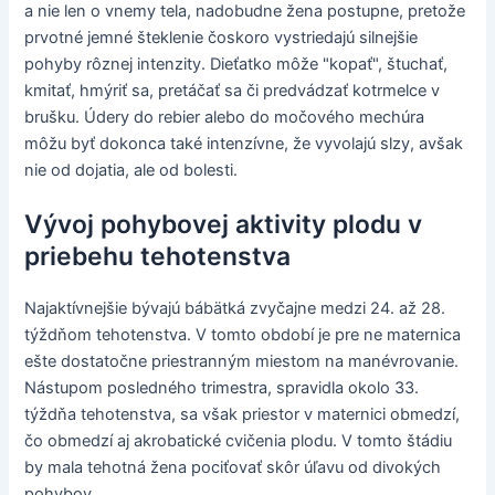
a nie len o vnemy tela, nadobudne žena postupne, pretože
prvotné jemné šteklenie čoskoro vystriedajú silnejšie
pohyby rôznej intenzity. Dieťatko môže "kopať", štuchať,
kmitať, hmýriť sa, pretáčať sa či predvádzať kotrmelce v
brušku. Údery do rebier alebo do močového mechúra
môžu byť dokonca také intenzívne, že vyvolajú slzy, avšak
nie od dojatia, ale od bolesti.
Vývoj pohybovej aktivity plodu v
priebehu tehotenstva
Najaktívnejšie bývajú bábätká zvyčajne medzi 24. až 28.
týždňom tehotenstva. V tomto období je pre ne maternica
ešte dostatočne priestranným miestom na manévrovanie.
Nástupom posledného trimestra, spravidla okolo 33.
týždňa tehotenstva, sa však priestor v maternici obmedzí,
čo obmedzí aj akrobatické cvičenia plodu. V tomto štádiu
by mala tehotná žena pociťovať skôr úľavu od divokých
pohybov.