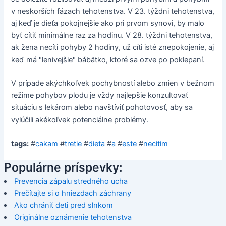
v neskorších fázach tehotenstva. V 23. týždni tehotenstva,
aj keď je dieťa pokojnejšie ako pri prvom synovi, by malo
byť cítiť minimálne raz za hodinu. V 28. týždni tehotenstva,
ak žena necíti pohyby 2 hodiny, už cíti isté znepokojenie, aj
keď má "lenivejšie" bábätko, ktoré sa ozve po poklepaní.
V prípade akýchkoľvek pochybností alebo zmien v bežnom
režime pohybov plodu je vždy najlepšie konzultovať
situáciu s lekárom alebo navštíviť pohotovosť, aby sa
vylúčili akékoľvek potenciálne problémy.
tags:
#
cakam
#
tretie
#
dieta
#
a
#
este
#
necitim
Populárne príspevky:
Prevencia zápalu stredného ucha
Prečítajte si o hniezdach záchrany
Ako chrániť deti pred slnkom
Originálne oznámenie tehotenstva