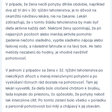
V prípade, že žena necíti pohyby dlhšie obdobie, napríklad
dva až tri dni v 30. týždni tehotenstva, je to dôvod na
okamžitú návštevu lekára, nie na čakanie. Lekári
zdôrazňujú, že v tomto štádiu tehotenstva by malo byť
dieťa aktívne každý deň. Niektoré ženy spomínajú, že pri
nejasných pocitoch alebo menšej aktivite pomohlo
zjedenie niečoho sladkého, vypitie sladkého nápoja alebo
ľadovej vody, a následné ľahnutie si na ľavý bok. Ak tieto
metódy nezaberú do hodiny, je vhodné navštíviť
pohotovosť.
V jednom z prípadov sa žena v 32. týždni tehotenstva po
niekoľkých dňoch s menej intenzívnymi pohybmi a po
vyskúšaní rôznych rád dostala na pohotovosť. Tam jej
lekári vysvetlili, že dieťa bolo otočené chrbtom k brušku,
teda kopkalo do priestoru, čo spôsobilo, že pohyby neboli
tak intenzívne cítiť. Po tomto zistení bolo všetko v poriadku
a personál pohotovosti bol milý a chápavý k jej obavám.