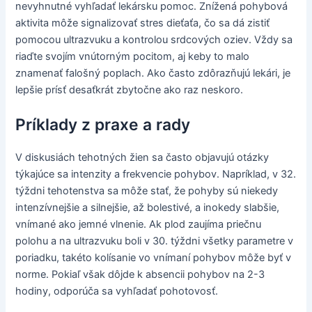
nevyhnutné vyhľadať lekársku pomoc. Znížená pohybová
aktivita môže signalizovať stres dieťaťa, čo sa dá zistiť
pomocou ultrazvuku a kontrolou srdcových oziev. Vždy sa
riaďte svojím vnútorným pocitom, aj keby to malo
znamenať falošný poplach. Ako často zdôrazňujú lekári, je
lepšie prísť desaťkrát zbytočne ako raz neskoro.
Príklady z praxe a rady
V diskusiách tehotných žien sa často objavujú otázky
týkajúce sa intenzity a frekvencie pohybov. Napríklad, v 32.
týždni tehotenstva sa môže stať, že pohyby sú niekedy
intenzívnejšie a silnejšie, až bolestivé, a inokedy slabšie,
vnímané ako jemné vlnenie. Ak plod zaujíma priečnu
polohu a na ultrazvuku boli v 30. týždni všetky parametre v
poriadku, takéto kolísanie vo vnímaní pohybov môže byť v
norme. Pokiaľ však dôjde k absencii pohybov na 2-3
hodiny, odporúča sa vyhľadať pohotovosť.